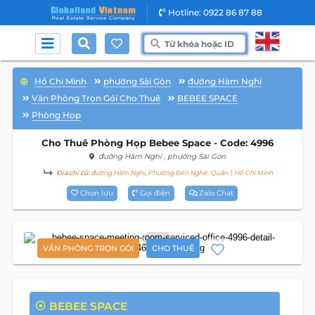
Hotline: 0922 86 87 88
Hồ Chí Minh
phường Sài Gòn
đường Hàm Nghi
Văn Phòng Trọn Gói Cho Thuê
BEBEE SPACE
Phòng Họp
Cho Thuê Phòng Họp Bebee Space - Code: 4996
đường Hàm Nghi
, phường Sài Gòn
Địa chỉ cũ:
đường Hàm Nghi, Phường Bến Nghé, Quận 1, Hồ Chí Minh
Chọn lưu
Gọi điện
Zalo Chat
8
VĂN PHÒNG TRỌN GÓI
CHO THUÊ
BEBEE SPACE