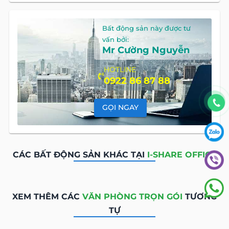
Bất động sản này được tư
vấn bởi:
Mr Cường Nguyễn
HOTLINE
0922 86 87 88
GỌI NGAY
CÁC BẤT ĐỘNG SẢN KHÁC TẠI
I-SHARE OFFICE
XEM THÊM CÁC
VĂN PHÒNG TRỌN GÓI
TƯƠNG
TỰ