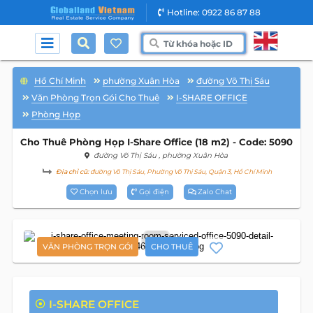
Hotline: 0922 86 87 88
Hồ Chí Minh
phường Xuân Hòa
đường Võ Thị Sáu
Văn Phòng Trọn Gói Cho Thuê
I-SHARE OFFICE
Phòng Họp
Cho Thuê Phòng Họp I-Share Office (18 m2) - Code: 5090
đường Võ Thị Sáu
, phường Xuân Hòa
Địa chỉ cũ:
đường Võ Thị Sáu, Phường Võ Thị Sáu, Quận 3, Hồ Chí Minh
Chọn lưu
Gọi điện
Zalo Chat
6
VĂN PHÒNG TRỌN GÓI
CHO THUÊ
I-SHARE OFFICE