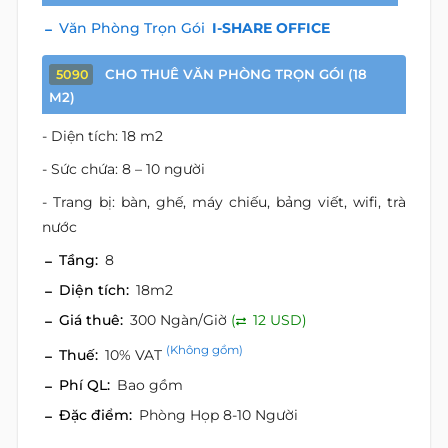
Văn Phòng Trọn Gói
I-SHARE OFFICE
CHO THUÊ VĂN PHÒNG TRỌN GÓI (18
5090
M2)
- Diện tích: 18 m2
- Sức chứa: 8 – 10 người
- Trang bị: bàn, ghế, máy chiếu, bảng viết, wifi, trà
nước
Tầng:
8
Diện tích:
18m2
Giá thuê:
300 Ngàn/Giờ
(
12 USD)
(Không gồm)
Thuế:
10% VAT
Phí QL:
Bao gồm
Đặc điểm:
Phòng Họp 8-10 Người