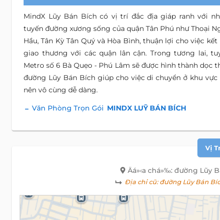
MindX Lũy Bán Bích có vị trí đắc địa giáp ranh với nh
tuyến đường xương sống của quận Tân Phú như Thoại N
Hầu, Tân Kỳ Tân Quý và Hòa Bình, thuận lợi cho việc kết 
giao thương với các quận lân cận. Trong tương lai, tu
Metro số 6 Bà Quẹo - Phú Lâm sẽ được hình thành dọc t
đường Lũy Bán Bích giúp cho việc di chuyển ở khu vực 
nên vô cùng dễ dàng.
Văn Phòng Trọn Gói
MINDX LUỸ BÁN BÍCH
Vị T
Äá»‹a chá»‰: đường Lũy 
Địa chỉ cũ:
đường Lũy Bán Bíc