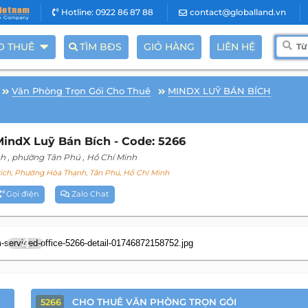
Hotline: 0922 86 87 88
contact@globalland.vn
O THUÊ
TÌM BĐS
GIỎ HÀNG
LIÊN HỆ
Văn Phòng Trọn Gói Cho Thuê
MINDX LUỸ BÁN BÍCH
ndX Luỹ Bán Bích - Code: 5266
ch
, phường Tân Phú
, Hồ Chí Minh
ch, Phường Hòa Thạnh, Tân Phú, Hồ Chí Minh
Gọi điện
Zalo Chat
4
CHO THUÊ VĂN PHÒNG TRỌN GÓI
5266