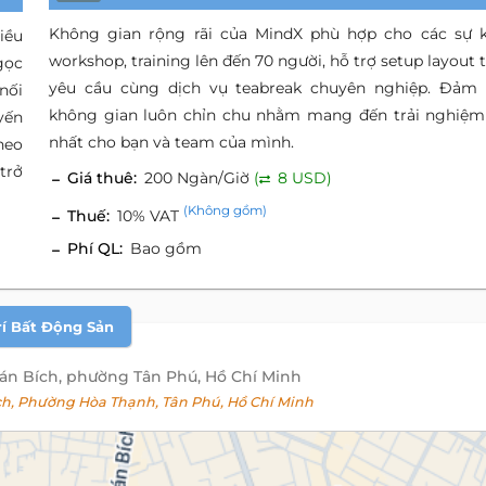
Không gian rộng rãi của MindX phù hợp cho các sự k
iều
workshop, training lên đến 70 người, hỗ trợ setup layout 
gọc
yêu cầu cùng dịch vụ teabreak chuyên nghiệp. Đảm
nối
không gian luôn chỉn chu nhằm mang đến trải nghiệm
yến
nhất cho bạn và team của mình.
heo
trở
Giá thuê:
200 Ngàn/Giờ
(
8 USD)
(Không gồm)
Thuế:
10% VAT
Phí QL:
Bao gồm
rí Bất Động Sản
Bán Bích, phường Tân Phú, Hồ Chí Minh
h, Phường Hòa Thạnh, Tân Phú, Hồ Chí Minh