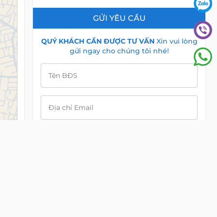
GỬI YÊU CẦU
QUÝ KHÁCH CẦN ĐƯỢC TƯ VẤN
Xin vui lòng
gửi ngay cho chúng tôi nhé!
Tên BĐS
Địa chỉ Email
Điện Thoại
View
alive
map
Nội dung