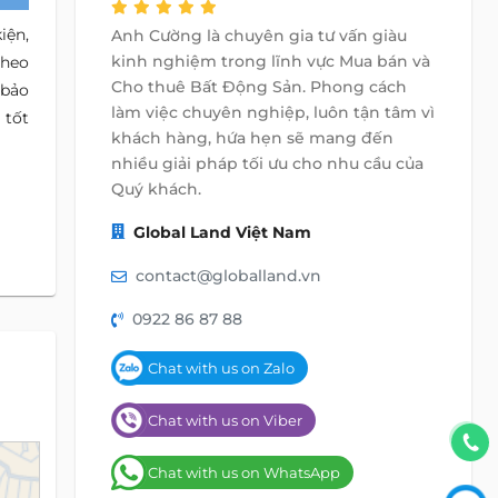
iện,
Anh Cường là chuyên gia tư vấn giàu
kinh nghiệm trong lĩnh vực Mua bán và
theo
Cho thuê Bất Động Sản. Phong cách
 bảo
làm việc chuyên nghiệp, luôn tận tâm vì
 tốt
khách hàng, hứa hẹn sẽ mang đến
nhiều giải pháp tối ưu cho nhu cầu của
Quý khách.
Global Land Việt Nam
contact@globalland.vn
0922 86 87 88
Chat with us on Zalo
Chat with us on Viber
Chat with us on WhatsApp