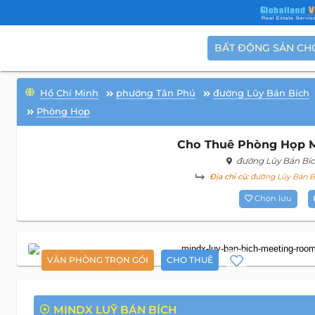
BẤT ĐỘNG SẢN CH
Hồ Chí Minh
phường Tân Phú
đường Lũy Bán Bích
Phòng Họp
Cho Thuê Phòng Họp Mi
đường Lũy Bán Bí
Địa chỉ cũ:
đường Lũy Bán Bí
Chọn lưu
VĂN PHÒNG TRỌN GÓI
CHO THUÊ
MINDX LUỸ BÁN BÍCH