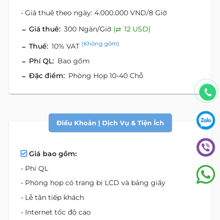
- Giá thuê theo ngày: 4.000.000 VND/8 Giờ
Giá thuê:
300 Ngàn/Giờ
(
12 USD)
(Không gồm)
Thuế:
10% VAT
Phí QL:
Bao gồm
Đặc điểm:
Phòng Họp 10-40 Chỗ
Điều Khoản | Dịch Vụ & Tiện Ích
Giá bao gồm:
- Phí QL
- Phòng họp có trang bị LCD và bảng giấy
- Lễ tân tiếp khách
- Internet tốc độ cao