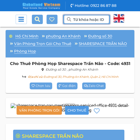
Hotline: 0922 86 87 88
Hồ Chí Minh
phường An Khánh
Đường số 30
Văn Phòng Trọn Gói Cho Thuê
SHARESPACE TRẦN NÃO
Phòng Họp
Cho Thuê Phòng Họp Sharespace Trần Não - Code: 4931
Đường số 30
, phường An Khánh
Địa chỉ cũ:
Đường số 30, Phường An Khánh, Quận 2, Hồ Chí Minh
Chọn lưu
Gọi điện
Zalo Chat
12
VĂN PHÒNG TRỌN GÓI
CHO THUÊ
SHARESPACE TRẦN NÃO