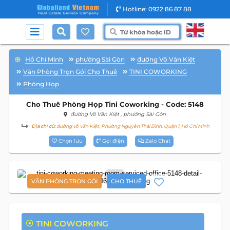
Hotline: 0922 86 87 88
Hồ Chí Minh
phường Sài Gòn
đường Võ Văn Kiệt
Văn Phòng Trọn Gói Cho Thuê
TINI COWORKING
Phòng Họp
Cho Thuê Phòng Họp Tini Coworking - Code: 5148
đường Võ Văn Kiệt
, phường Sài Gòn
Địa chỉ cũ:
đường Võ Văn Kiệt, Phường Nguyễn Thái Bình, Quận 1, Hồ Chí Minh
Chọn lưu
Gọi điện
Zalo Chat
9
VĂN PHÒNG TRỌN GÓI
CHO THUÊ
TINI COWORKING