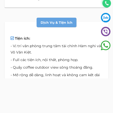
Dịch Vụ & Tiện Ích
Tiện ích:
- Vị trí văn phòng trung tâm tài chính Hàm nghi và
Võ Văn Kiệt.
- Full các tiện ích, nội thất, phòng họp.
- Quầy coffee outdoor view sông thoáng đãng.
- Mở rộng dễ dàng, linh hoạt và không cam kết dài
hạn.
- Dịch vụ lễ tân hỗ trợ gửi bưu phẩm, thư từ, chuyển
tiếp cuộc gọi và nhiều tiện ích khác.
Vị Trí Bất Động Sản