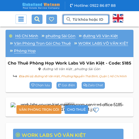
Hotline: 0922 86 87 88
Hồ Chí Minh
phường Sài Gòn
đường Võ Văn Kiệt
Văn Phòng Trọn Gói Cho Thuê
WORK LABS VÕ VĂN KIỆT
Phòng Họp
Cho Thuê Phòng Họp Work Labs Võ Văn Kiệt - Code: 5185
đường Võ Văn Kiệt
, phường Sài Gòn
Địa chỉ cũ:
đường Võ Văn Kiệt, Phường Nguyễn Thái Bình, Quận 1, Hồ Chí Minh
Chọn lưu
Gọi điện
Zalo Chat
6
VĂN PHÒNG TRỌN GÓI
CHO THUÊ
WORK LABS VÕ VĂN KIỆT