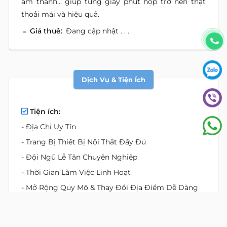
âm thanh... giúp từng giây phút họp trở nên thật
thoải mái và hiệu quả.
Giá thuê:
Đang cập nhật . . .
Dịch Vụ & Tiện Ích
Tiện ích:
- Địa Chỉ Uy Tín
- Trang Bị Thiết Bị Nội Thất Đầy Đủ
- Đội Ngũ Lễ Tân Chuyên Nghiệp
- Thời Gian Làm Việc Linh Hoạt
- Mở Rộng Quy Mô & Thay Đổi Địa Điểm Dễ Dàng
Vị Trí Bất Động Sản