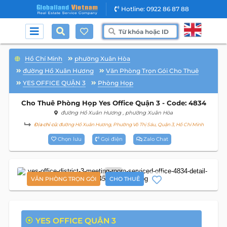
Hotline: 0922 86 87 88
Hồ Chí Minh
phường Xuân Hòa
đường Hồ Xuân Hương
Văn Phòng Trọn Gói Cho Thuê
YES OFFICE QUẬN 3
Phòng Họp
Cho Thuê Phòng Họp Yes Office Quận 3 - Code: 4834
đường Hồ Xuân Hương
, phường Xuân Hòa
Địa chỉ cũ:
đường Hồ Xuân Hương, Phường Võ Thị Sáu, Quận 3, Hồ Chí Minh
Chọn lưu
Gọi điện
Zalo Chat
5
VĂN PHÒNG TRỌN GÓI
CHO THUÊ
YES OFFICE QUẬN 3