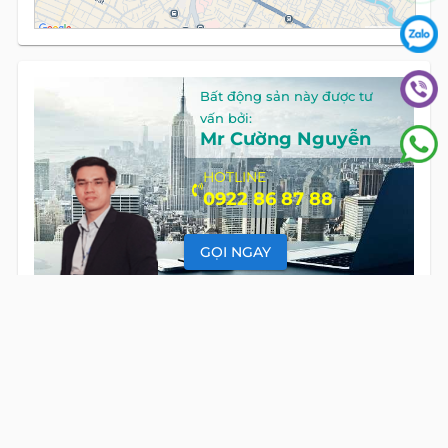
Bất động sản này được tư
vấn bởi:
Mr Cường Nguyễn
HOTLINE
0922 86 87 88
GỌI NGAY
CÁC BẤT ĐỘNG SẢN KHÁC TẠI
YES OFFICE TÂN
BÌNH
VĂN PHÒNG TRỌN GÓI
CHO THUÊ