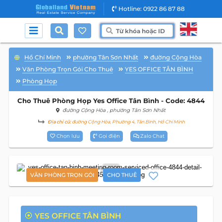
Hotline: 0922 86 87 88
Hồ Chí Minh
phường Tân Sơn Nhất
đường Cộng Hòa
Văn Phòng Trọn Gói Cho Thuê
YES OFFICE TÂN BÌNH
Phòng Họp
Cho Thuê Phòng Họp Yes Office Tân Bình - Code: 4844
đường Cộng Hòa
, phường Tân Sơn Nhất
Địa chỉ cũ:
đường Cộng Hòa, Phường 4, Tân Bình, Hồ Chí Minh
Chọn lưu
Gọi điện
Zalo Chat
2
VĂN PHÒNG TRỌN GÓI
CHO THUÊ
YES OFFICE TÂN BÌNH