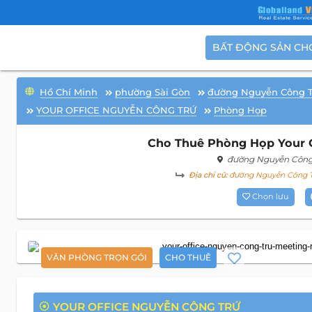
BẤT ĐỘNG SẢN CH
Hồ Chí Minh
phường Sài Gòn
đường Nguyễn Công 
YOUR OFFICE NGUYỄN CÔNG TRỨ
Phòng Họp
Cho Thuê Phòng Họp Your O
đường Nguyễn Công
Địa chỉ cũ:
đường Nguyễn Công Tr
Chọn lưu
VĂN PHÒNG TRỌN GÓI
CHO THUÊ
YOUR OFFICE NGUYỄN CÔNG TRỨ