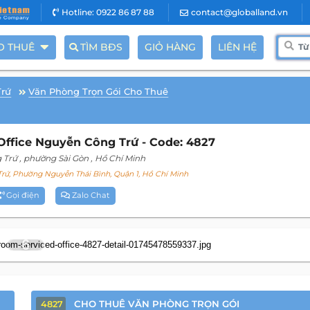
Hotline: 0922 86 87 88
contact@globalland.vn
O THUÊ
TÌM BĐS
GIỎ HÀNG
LIÊN HỆ
Trứ
Văn Phòng Trọn Gói Cho Thuê
ffice Nguyễn Công Trứ - Code: 4827
 Trứ
, phường Sài Gòn
, Hồ Chí Minh
ứ, Phường Nguyễn Thái Bình, Quận 1, Hồ Chí Minh
Gọi điện
Zalo Chat
6
CHO THUÊ VĂN PHÒNG TRỌN GÓI
4827