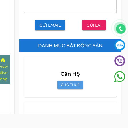
GỬI EMAIL
GỬI LẠI
DANH MỤC BẤT ĐỘNG SẢN
View
alive
Căn Hộ
map
CHO THUÊ
Căn Hộ Dịch Vụ