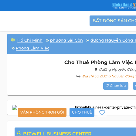
BẤT ĐỘNG SẢN CH
Hồ Chí Minh
phường Sài Gòn
đường Nguyễn Công 
Phòng Làm Việc
Cho Thuê Phòng Làm Việc B
đường Nguyễn Công
Địa chỉ cũ:
đường Nguyễn Công Tr
Chọn lưu
VĂN PHÒNG TRỌN GÓI
CHO THUÊ
BIZWELL BUSINESS CENTER