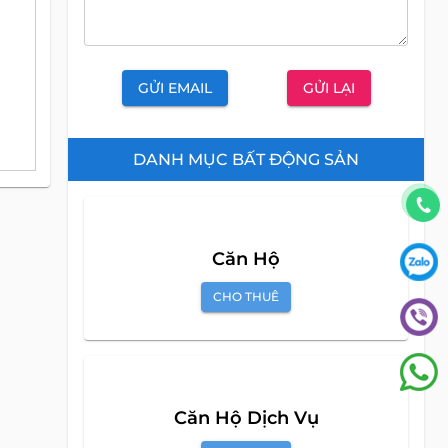
GỬI EMAIL
GỬI LẠI
DANH MỤC BẤT ĐỘNG SẢN
Căn Hộ
CHO THUÊ
Căn Hộ Dịch Vụ