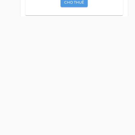
CHO THUÊ
Biệt Thự
CHO THUÊ
Mặt Bằng
CHO THUÊ
Văn Phòng