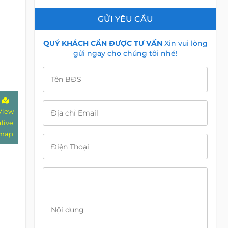
GỬI YÊU CẦU
QUÝ KHÁCH CẦN ĐƯỢC TƯ VẤN
Xin vui lòng
gửi ngay cho chúng tôi nhé!
Tên BĐS
View
Địa chỉ Email
alive
map
Điện Thoại
Nội dung