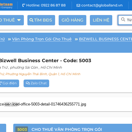
Hotline: 0922 86 87 88
contact@globalland.vn
O THUÊ
TÌM BĐS
GIỎ HÀNG
LIÊN HỆ
Trứ
Văn Phòng Trọn Gói Cho Thuê
BIZWELL BUSINESS CENT
izwell Business Center - Code: 5003
 Trứ
, phường Sài Gòn
, Hồ Chí Minh
ứ, Phường Nguyễn Thái Bình, Quận 1, Hồ Chí Minh
Gọi điện
Zalo Chat
9
CHO THUÊ VĂN PHÒNG TRỌN GÓI
5003