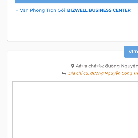
Văn Phòng Trọn Gói
BIZWELL BUSINESS CENTER
Vị T
Äá»‹a chá»‰: đường Nguyễn
Địa chỉ cũ:
đường Nguyễn Công Trứ,