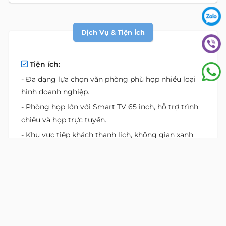
Dịch Vụ & Tiện Ích
Tiện ích:
- Đa dạng lựa chọn văn phòng phù hợp nhiều loại
hình doanh nghiệp.
- Phòng họp lớn với Smart TV 65 inch, hỗ trợ trình
chiếu và họp trực tuyến.
- Khu vực tiếp khách thanh lịch, không gian xanh
tạo cảm giác thoải mái.
- Pantry hiện đại với nước uống, trà và cà phê miễn
phí mỗi ngày.
- Hệ thống trang thiết bị tiêu chuẩn, đảm bảo hiệu
quả vận hành.
- Vị trí trung tâm, kết nối giao thông thuận tiện.