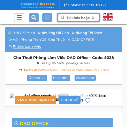
Hotline: 0922 86 87 88
Hồ Chí Minh
phường Sài Gòn
đường Thi Sách
Văn Phòng Trọn Gói Cho Thuê
DAD OFFICE
Phòng Làm Việc
Cho Thuê Phòng Làm Việc DAD Office - Code: 5028
đường Thi Sách
, phường Sài Gòn
Địa chỉ cũ:
đường Thi Sách, Phường Bến Nghé, Quận 1, Hồ Chí Minh
Chọn lưu
Gọi điện
Zalo Chat
7
VĂN PHÒNG TRỌN GÓI
CHO THUÊ
DAD OFFICE