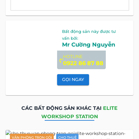
Bất động sản này được tư
vấn bởi:
Mr Cường Nguyễn
HOTLINE
0922 86 87 88
GỌI NGAY
CÁC BẤT ĐỘNG SẢN KHÁC TẠI
ELITE
WORKSHOP STATION
VĂN PHÒNG TRỌN GÓI
CHO THUÊ