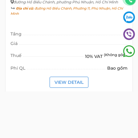
đường Hồ Biểu Chánh
, phường Phú Nhuận, Hồ Chí Minh
Địa chỉ cũ:
đường Hồ Biểu Chánh, Phường 11, Phú Nhuận, Hồ Chí
Minh
Tầng
Giá
Thuế
(Không gồm)
10% VAT
Phí QL
Bao gồm
VIEW DETAIL
VĂN PHÒNG TRỌN GÓI
CHO THUÊ