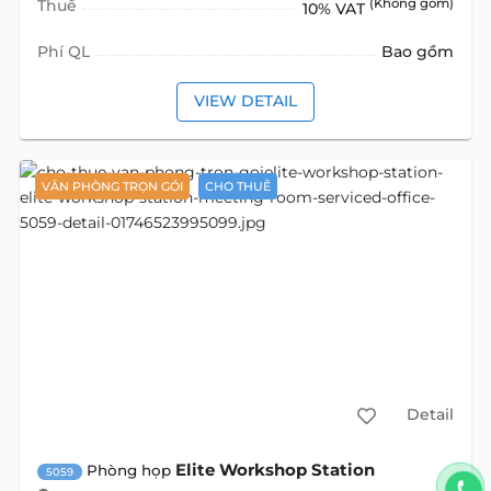
Thuế
(Không gồm)
10% VAT
Phí QL
Bao gồm
VIEW DETAIL
VĂN PHÒNG TRỌN GÓI
CHO THUÊ
Detail
Elite Workshop Station
Phòng họp
5059