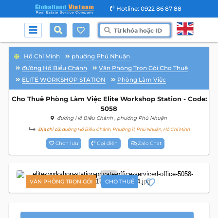
Hotline: 0922 86 87 88
Hồ Chí Minh
phường Phú Nhuận
đường Hồ Biểu Chánh
Văn Phòng Trọn Gói Cho Thuê
ELITE WORKSHOP STATION
Phòng Làm Việc
Cho Thuê Phòng Làm Việc Elite Workshop Station - Code:
5058
đường Hồ Biểu Chánh
, phường Phú Nhuận
Địa chỉ cũ:
đường Hồ Biểu Chánh, Phường 11, Phú Nhuận, Hồ Chí Minh
Chọn lưu
Gọi điện
Zalo Chat
5
VĂN PHÒNG TRỌN GÓI
CHO THUÊ