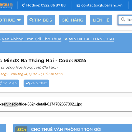
Hotline: 0922 86 87 88
contact@globalland.vn
O THUÊ
TÌM BĐS
GIỎ HÀNG
LIÊN HỆ
Văn Phòng Trọn Gói Cho Thuê
MINDX BA THÁNG HAI
 MindX Ba Tháng Hai - Code: 5324
, phường Hòa Hưng
, Hồ Chí Minh
áng 2, Phường 14, Quận 10, Hồ Chí Minh
Gọi điện
Zalo Chat
2
CHO THUÊ VĂN PHÒNG TRỌN GÓI
5324