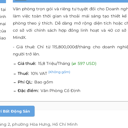
Văn phòng trọn gói và riêng tư tuyệt đối cho Doanh ngh
tại
làm việc toàn thời gian và thoải mái sáng tạo thiết kế
inh
phòng theo ý thích. Dễ dàng mở rộng diện tích hoặc c
mại
cơ sở với chính sách hợp đồng linh hoạt và 40 cơ sở
của
MindX.
iao
- Giá thuê: Chỉ từ 115,800,000đ/tháng cho doanh nghi
người trở lên.
Giá thuê:
15,8 Triệu/Tháng
(
597 USD)
(Không gồm)
Thuế:
10% VAT
Phí QL:
Bao gồm
Đặc điểm:
Văn Phòng Cố Định
rí Bất Động Sản
áng 2, phường Hòa Hưng, Hồ Chí Minh