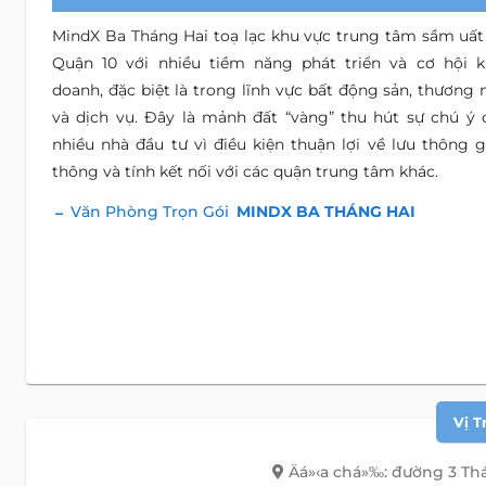
MindX Ba Tháng Hai toạ lạc khu vực trung tâm sầm uất 
Quận 10 với nhiều tiềm năng phát triển và cơ hội k
doanh, đặc biệt là trong lĩnh vực bất động sản, thương 
và dịch vụ. Đây là mảnh đất “vàng” thu hút sự chú ý 
nhiều nhà đầu tư vì điều kiện thuận lợi về lưu thông g
thông và tính kết nối với các quận trung tâm khác.
Văn Phòng Trọn Gói
MINDX BA THÁNG HAI
Vị T
Äá»‹a chá»‰: đường 3 Th