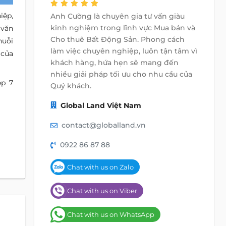
iệp,
Anh Cường là chuyên gia tư vấn giàu
kinh nghiệm trong lĩnh vực Mua bán và
 văn
Cho thuê Bất Động Sản. Phong cách
huỗi
làm việc chuyên nghiệp, luôn tận tâm vì
 của
khách hàng, hứa hẹn sẽ mang đến
nhiều giải pháp tối ưu cho nhu cầu của
ệp 7
Quý khách.
Global Land Việt Nam
contact@globalland.vn
0922 86 87 88
Chat with us on Zalo
Chat with us on Viber
Chat with us on WhatsApp