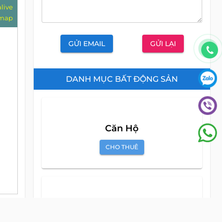
alive
map
GỬI EMAIL
GỬI LẠI
DANH MỤC BẤT ĐỘNG SẢN
Căn Hộ
CHO THUÊ
Căn Hộ Dịch Vụ