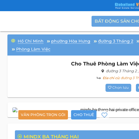
BẤT ĐỘNG SẢN CH
Hồ Chí Minh
phường Hòa Hưng
đường 3 Tháng 2
Phòng Làm Việc
Cho Thuê Phòng Làm Việc
đường 3 Tháng 2
Địa chỉ cũ:
đường 3 Th
Chọn lưu
VĂN PHÒNG TRỌN GÓI
CHO THUÊ
MINDX BA THÁNG HAI