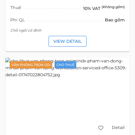
Thuế
(Không gồm)
10% VAT
Phí QL
Bao gồm
Chỗ ngồi cố định
VIEW DETAIL
VĂN PHÒNG TRỌN GÓI
CHO THUÊ
Detail