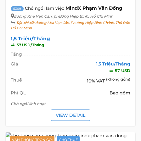
MindX Phạm Văn Đồng
Chổ ngồi làm việc
5309
đường Kha Vạn Cân
, phường Hiệp Bình, Hồ Chí Minh
Địa chỉ cũ:
đường Kha Vạn Cân, Phường Hiệp Bình Chánh, Thủ Đức,
Hồ Chí Minh
1,5 Triệu/Tháng
57 USD/Tháng
Tầng
Giá
1,5 Triệu/Tháng
57 USD
Thuế
(Không gồm)
10% VAT
Phí QL
Bao gồm
Chỗ ngồi linh hoạt
VIEW DETAIL
VĂN PHÒNG TRỌN GÓI
CHO THUÊ