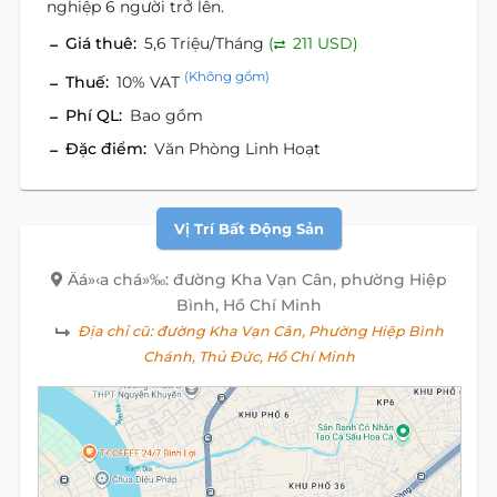
nghiệp 6 người trở lên.
Giá thuê:
5,6 Triệu/Tháng
(
211 USD)
(Không gồm)
Thuế:
10% VAT
Phí QL:
Bao gồm
Đặc điểm:
Văn Phòng Linh Hoạt
Vị Trí Bất Động Sản
Äá»‹a chá»‰: đường Kha Vạn Cân, phường Hiệp
Bình, Hồ Chí Minh
Địa chỉ cũ:
đường Kha Vạn Cân, Phường Hiệp Bình
Chánh, Thủ Đức, Hồ Chí Minh