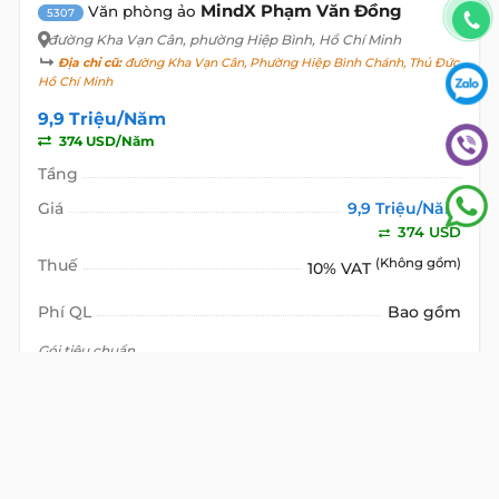
MindX Phạm Văn Đồng
Văn phòng ảo
5307
đường Kha Vạn Cân
, phường Hiệp Bình, Hồ Chí Minh
Địa chỉ cũ:
đường Kha Vạn Cân, Phường Hiệp Bình Chánh, Thủ Đức,
Hồ Chí Minh
9,9 Triệu/Năm
374 USD/Năm
Tầng
Giá
9,9 Triệu/Năm
374 USD
Thuế
(Không gồm)
10% VAT
Phí QL
Bao gồm
Gói tiêu chuẩn
VIEW DETAIL
XEM THÊM CÁC
VĂN PHÒNG TRỌN GÓI
TƯƠNG