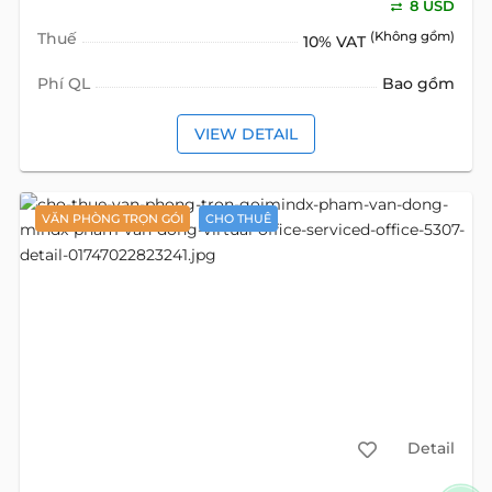
8 USD
Thuế
(Không gồm)
10% VAT
Phí QL
Bao gồm
VIEW DETAIL
VĂN PHÒNG TRỌN GÓI
CHO THUÊ
Detail