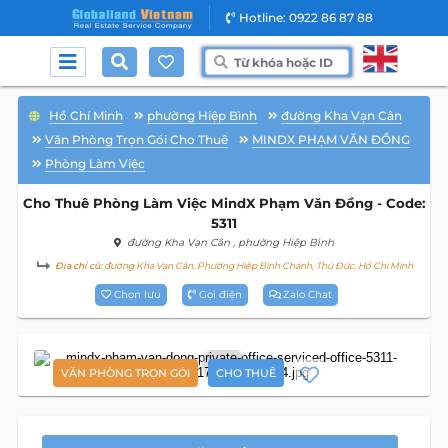
Hotline: 0922 86 87 88
Hồ Chí Minh
phường Hiệp Bình
đường Kha Vạn Cân
Văn Phòng Trọn Gói Cho Thuê
MINDX PHẠM VĂN ĐỒNG
Phòng Làm Việc
Cho Thuê Phòng Làm Việc MindX Phạm Văn Đồng - Code:
5311
đường Kha Vạn Cân
, phường Hiệp Bình
Địa chỉ cũ:
đường Kha Vạn Cân, Phường Hiệp Bình Chánh, Thủ Đức, Hồ Chí Minh
Chọn lưu
Gọi điện
Zalo Chat
2
VĂN PHÒNG TRỌN GÓI
CHO THUÊ