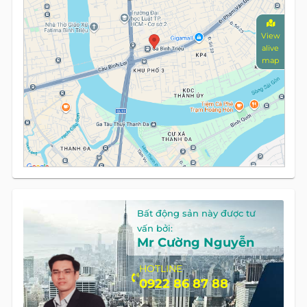
View
alive
map
Bất động sản này được tư
vấn bởi:
Mr Cường Nguyễn
HOTLINE
0922 86 87 88