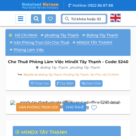
Hotline: 0922 86 87 88
Hồ Chí Minh
phường Tây Thạnh
đường Tây Thạnh
Văn Phòng Trọn Gói Cho Thuê
MINDX TÂY THẠNH
Phòng Làm Việc
Cho Thuê Phòng Làm Việc MindX Tây Thạnh - Code: 5240
đường Tây Thạnh
, phường Tây Thạnh
Địa chỉ cũ:
đường Tây Thạnh, Phường Tây Thạnh, Tân Phú, Hồ Chí Minh
Chọn lưu
Gọi điện
Zalo Chat
2
VĂN PHÒNG TRỌN GÓI
CHO THUÊ
MINDX TÂY THẠNH