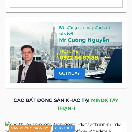
Bất động sản này được tư
vấn bởi:
Mr Cường Nguyễn
HOTLINE
0922 86 87 88
GỌI NGAY
CÁC BẤT ĐỘNG SẢN KHÁC TẠI
MINDX TÂY
THẠNH
VĂN PHÒNG TRỌN GÓI
CHO THUÊ