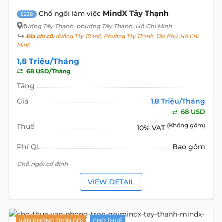
MindX Tây Thạnh
Chổ ngồi làm việc
5238
đường Tây Thạnh
, phường Tây Thạnh, Hồ Chí Minh
Địa chỉ cũ:
đường Tây Thạnh, Phường Tây Thạnh, Tân Phú, Hồ Chí
Minh
1,8 Triệu/Tháng
68 USD/Tháng
Tầng
Giá
1,8 Triệu/Tháng
68 USD
Thuế
(Không gồm)
10% VAT
Phí QL
Bao gồm
Chỗ ngồi cố định
VIEW DETAIL
VĂN PHÒNG TRỌN GÓI
CHO THUÊ