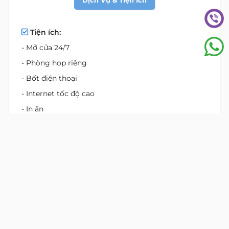
Tiện ích:
- Mở cửa 24/7
- Phòng họp riêng
- Bốt điện thoại
- Internet tốc độ cao
- In ấn
- Lễ tân
- Gần nhà hàng & quán ăn
- Bãi đậu xe
Vị Trí Bất Động Sản
Äá»‹a chá»‰: đường Nguyễn Văn Mai, phường Tân
Sơn Nhất, Hồ Chí Minh