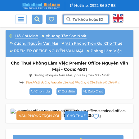
Hotline: 0922 86 87 88
Hồ Chí Minh
phường Tân Sơn Nhất
đường Nguyễn Văn Mai
Văn Phòng Trọn Gói Cho Thuê
PREMIER OFFICE NGUYỄN VĂN MẠI
Phòng Làm Việc
Cho Thuê Phòng Làm Việc Premier Office Nguyễn Văn
Mại - Code: 4901
đường Nguyễn Văn Mai
, phường Tân Sơn Nhất
Địa chỉ cũ:
đường Nguyễn Văn Mai, Phường 4, Tân Bình, Hồ Chí Minh
Chọn lưu
Gọi điện
Zalo Chat
10
VĂN PHÒNG TRỌN GÓI
CHO THUÊ