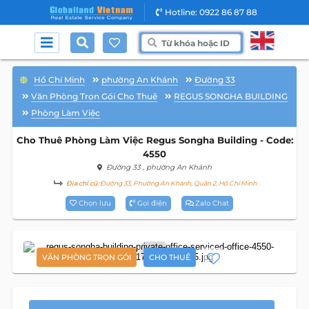
Hotline: 0922 86 87 88
Hồ Chí Minh
phường An Khánh
Đường 33
Văn Phòng Trọn Gói Cho Thuê
REGUS SONGHA BUILDING
Phòng Làm Việc
Cho Thuê Phòng Làm Việc Regus Songha Building - Code:
4550
Đường 33
, phường An Khánh
Địa chỉ cũ:
Đường 33, Phường An Khánh, Quận 2, Hồ Chí Minh
Chọn lưu
Gọi điện
Zalo Chat
11
VĂN PHÒNG TRỌN GÓI
CHO THUÊ