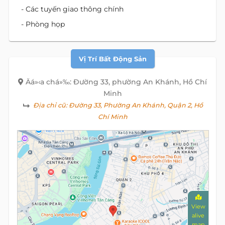
- Các tuyến giao thông chính
- Phòng họp
Vị Trí Bất Động Sản
Äá»‹a chá»‰: Đường 33, phường An Khánh, Hồ Chí
Minh
Địa chỉ cũ:
Đường 33, Phường An Khánh, Quận 2, Hồ
Chí Minh
View
alive
map