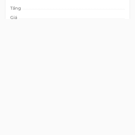
Tầng
Giá
Thuế
(Không gồm)
10% VAT
Phí QL
Bao gồm
VIEW DETAIL
SEARCH
LOAD MORE