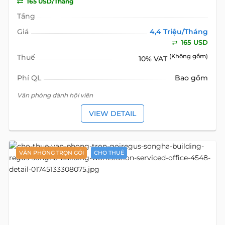
165 USD/Tháng
Tầng
Giá
4,4 Triệu/Tháng
165 USD
Thuế
(Không gồm)
10% VAT
Phí QL
Bao gồm
Văn phòng dành hội viên
VIEW DETAIL
VĂN PHÒNG TRỌN GÓI
CHO THUÊ