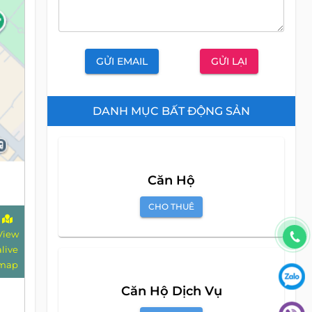
GỬI EMAIL
GỬI LẠI
DANH MỤC BẤT ĐỘNG SẢN
Căn Hộ
CHO THUÊ
View
alive
map
Căn Hộ Dịch Vụ