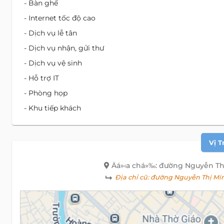
- Bàn ghế
- Internet tốc độ cao
- Dịch vụ lễ tân
- Dịch vụ nhận, gửi thư
- Dịch vụ vệ sinh
- Hỗ trợ IT
- Phòng họp
- Khu tiếp khách
Vị T
Äá»‹a chá»‰: đường Nguyễn Th
Địa chỉ cũ:
đường Nguyễn Thị Minh