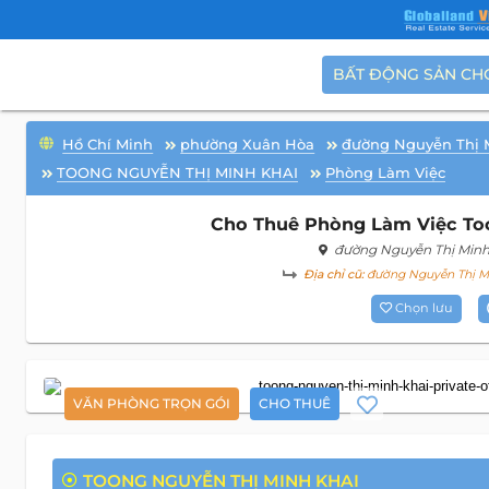
BẤT ĐỘNG SẢN CH
Hồ Chí Minh
phường Xuân Hòa
đường Nguyễn Thị 
TOONG NGUYỄN THỊ MINH KHAI
Phòng Làm Việc
Cho Thuê Phòng Làm Việc Too
đường Nguyễn Thị Minh
Địa chỉ cũ:
đường Nguyễn Thị Mi
Chọn lưu
VĂN PHÒNG TRỌN GÓI
CHO THUÊ
TOONG NGUYỄN THỊ MINH KHAI