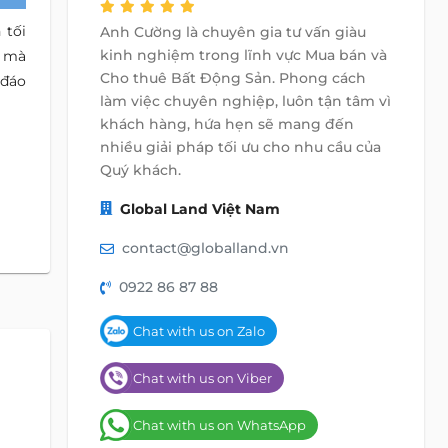
 tối
Anh Cường là chuyên gia tư vấn giàu
kinh nghiệm trong lĩnh vực Mua bán và
, mà
Cho thuê Bất Động Sản. Phong cách
 đáo
làm việc chuyên nghiệp, luôn tận tâm vì
khách hàng, hứa hẹn sẽ mang đến
nhiều giải pháp tối ưu cho nhu cầu của
Quý khách.
Global Land Việt Nam
contact@globalland.vn
0922 86 87 88
Chat with us on Zalo
Chat with us on Viber
Chat with us on WhatsApp