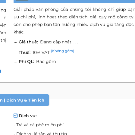
Giải pháp văn phòng của chúng tôi không chỉ giúp bạn
ang
ưu chi phí, linh hoạt theo diện tích, giá, quy mô công ty
 in
còn cho phép bạn tận hưởng nhiều dịch vụ gia tăng độc
yên
khác.
năm
thị
Giá thuê:
Đang cập nhật . . .
(Không gồm)
Thuế:
10% VAT
Phí QL:
Bao gồm
I
 | Dịch Vụ & Tiện Ích
Dịch vụ:
- Trà và cà phê miễn phí
- Dịch vụ lễ tân và thư tín