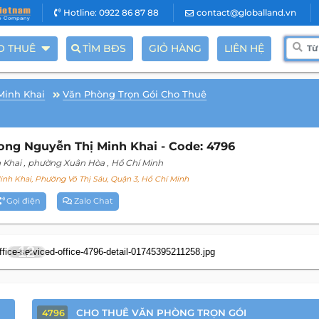
Hotline: 0922 86 87 88
contact@globalland.vn
O THUÊ
TÌM BĐS
GIỎ HÀNG
LIÊN HỆ
Minh Khai
Văn Phòng Trọn Gói Cho Thuê
ng Nguyễn Thị Minh Khai - Code: 4796
 Khai
, phường Xuân Hòa
, Hồ Chí Minh
nh Khai, Phường Võ Thị Sáu, Quận 3, Hồ Chí Minh
Gọi điện
Zalo Chat
12
CHO THUÊ VĂN PHÒNG TRỌN GÓI
4796