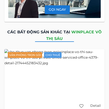
GỌI NGAY
CÁC BẤT ĐỘNG SẢN KHÁC TẠI
WINPLACE VÕ
THỊ SÁU
VĂN PHÒNG TRỌN GÓI
CHO THUÊ
Detail