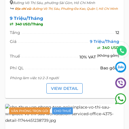
đường Võ Thị Sáu
, phường Sài Gòn, Hồ Chí Minh
Địa chỉ cũ:
đường Võ Thị Sáu, Phường Đa Kao, Quận 1, Hồ Chí Minh
9 Triệu/Tháng
340 USD/Tháng
Tầng
12
Giá
9 Triệu/Tháng
340 USD
Thuế
(Không gồm)
10% VAT
Phí QL
Bao gồm
Phòng làm việc từ 2-3 người
VIEW DETAIL
VĂN PHÒNG TRỌN GÓI
CHO THUÊ