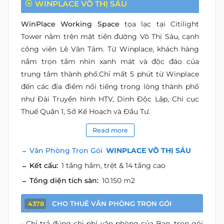
WINPLACE VÕ THỊ SÁU
WinPlace Working Space
tọa lạc tại Citilight
Tower nằm trên mặt tiền đường Võ Thị Sáu, cạnh
công viên Lê Văn Tám. Từ Winplace, khách hàng
nắm trọn tầm nhìn xanh mát và độc đáo của
trung tâm thành phố.Chỉ mất 5 phút từ Winplace
đến các địa điểm nổi tiếng trong lòng thành phố
như Đài Truyền hình HTV, Dinh Độc Lập, Chi cục
Thuế Quận 1, Sở Kế Hoạch và Đầu Tư.
Read more
Văn Phòng Trọn Gói
WINPLACE VÕ THỊ SÁU
Kết cấu:
1 tầng hầm, trệt & 14 tầng cao
Tổng diện tích sàn:
10.150 m2
CHO THUÊ VĂN PHÒNG TRỌN GÓI
4378
- Chỉ trả đúng chi phí văn phòng của Bạn, trọn gói