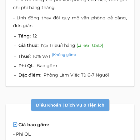
chi phí hàng tháng.
- Linh động thay đổi quy mô văn phòng dễ dàng,
đơn giản.
Tầng:
12
Giá thuê:
17,5 Triệu/Tháng
(
661 USD)
(Không gồm)
Thuế:
10% VAT
Phí QL:
Bao gồm
Đặc điểm:
Phòng Làm Việc Từ 6-7 Người
Điều Khoản | Dịch Vụ & Tiện Ích
Giá bao gồm:
- Phí QL