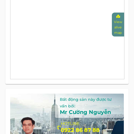
View
alive
map
Bất động sản này được tư
vấn bởi:
Mr Cường Nguyễn
HOTLINE
0922 86 87 88