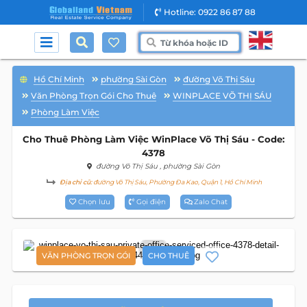
Hotline: 0922 86 87 88
Hồ Chí Minh
phường Sài Gòn
đường Võ Thị Sáu
Văn Phòng Trọn Gói Cho Thuê
WINPLACE VÕ THỊ SÁU
Phòng Làm Việc
Cho Thuê Phòng Làm Việc WinPlace Võ Thị Sáu - Code:
4378
đường Võ Thị Sáu
, phường Sài Gòn
Địa chỉ cũ:
đường Võ Thị Sáu, Phường Đa Kao, Quận 1, Hồ Chí Minh
Chọn lưu
Gọi điện
Zalo Chat
9
VĂN PHÒNG TRỌN GÓI
CHO THUÊ