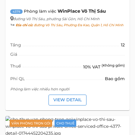
WinPlace Võ Thị Sáu
Phòng làm việc
4379
đường Võ Thị Sáu
, phường Sài Gòn, Hồ Chí Minh
Địa chỉ cũ:
đường Võ Thị Sáu, Phường Đa Kao, Quận 1, Hồ Chí Minh
Tầng
12
Giá
Thuế
(Không gồm)
10% VAT
Phí QL
Bao gồm
Phòng làm việc nhiều hơn người
VIEW DETAIL
VĂN PHÒNG TRỌN GÓI
CHO THUÊ