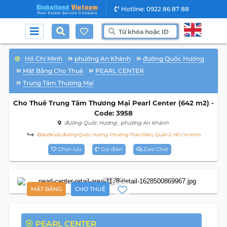
Hotline: 0922 86 87 88
Hồ Chí Minh
phường An Khánh
đường Quốc Hương
Mặt Bằng Cho Thuê
PEARL CENTER
Trung Tâm Thương Mại
Cho Thuê Trung Tâm Thương Mại Pearl Center (642 m2) -
Code: 3958
đường Quốc Hương
, phường An Khánh
Địa chỉ cũ:
đường Quốc Hương, Phường Thảo Điền, Quận 2, Hồ Chí Minh
Chọn lưu
Gọi điện
Zalo Chat
6
MẶT BẰNG
CHO THUÊ
PEARL CENTER