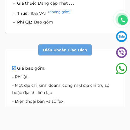
Giá thuê:
Đang cập nhật . . .
(Không gồm)
Thuế:
10% VAT
Phí QL:
Bao gồm
Điều Khoản Giao Dịch
Giá bao gồm:
- Phí QL
- Một địa chỉ kinh doanh cũng như địa chỉ trụ sở
hoặc địa chỉ liên lạc
- Điện thoại bàn và số fax
- Dịch vụ trả lời điện thoại dưới danh nghĩa công ty
của khách hàng
- Chuyển tiếp cuộc gọi theo hướng dẫn của khách