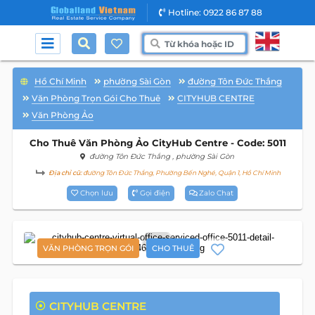
Hotline: 0922 86 87 88
Hồ Chí Minh
phường Sài Gòn
đường Tôn Đức Thắng
Văn Phòng Trọn Gói Cho Thuê
CITYHUB CENTRE
Văn Phòng Ảo
Cho Thuê Văn Phòng Ảo CityHub Centre - Code: 5011
đường Tôn Đức Thắng
, phường Sài Gòn
Địa chỉ cũ:
đường Tôn Đức Thắng, Phường Bến Nghé, Quận 1, Hồ Chí Minh
Chọn lưu
Gọi điện
Zalo Chat
8
VĂN PHÒNG TRỌN GÓI
CHO THUÊ
CITYHUB CENTRE