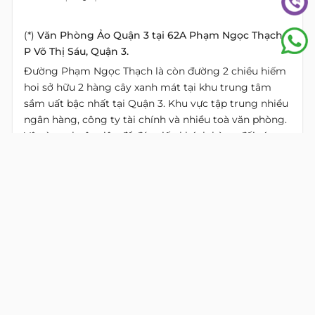
(*)
Văn Phòng Ảo Quận 3 tại 62A Phạm Ngọc Thạch,
P Võ Thị Sáu, Quận 3.
Đường Phạm Ngọc Thạch là còn đường 2 chiều hiếm
hoi sở hữu 2 hàng cây xanh mát tại khu trung tâm
sầm uất bậc nhất tại Quận 3. Khu vực tập trung nhiều
ngân hàng, công ty tài chính và nhiều toà văn phòng.
Vô cùng thuận tiện để đón tiếp khách hàng đối tác.
Nâng độ uy tín cho doanh nghiệp của bạn.
(*)
Văn Phòng Ảo Quận Bình Thạnh tại 456 XVNT,
P25, Quận Bình Thạnh.
Địa chỉ phong thuỷ đẹp, dễ nhớ (số 456 XVNT), dễ tìm.
Có hầm để xe máy, xe hơi vô cùng thuận tiện. Đây
cũng là tuyến đường lớn của Quận Bình Thạnh. Văn
Phòng mới đẹp, thiết kế hiện đại, đầy đủ tiện ích mà
giá thuê lại vô cùng hợp lý.