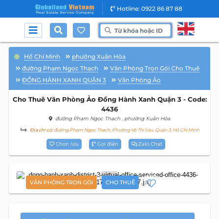
Hotline: 0922 86 87 88
Hồ Chí Minh
phường Xuân Hòa
đường Phạm Ngọc Thạch
Văn Phòng Trọn Gói Cho Thuê
ĐỒNG HÀNH XANH QUẬN 3
Văn Phòng Ảo
Cho Thuê Văn Phòng Ảo Đồng Hành Xanh Quận 3 - Code:
4436
đường Phạm Ngọc Thạch
, phường Xuân Hòa
Địa chỉ cũ:
đường Phạm Ngọc Thạch, Phường Võ Thị Sáu, Quận 3, Hồ Chí Minh
Chọn lưu
Gọi điện
Zalo Chat
4
VĂN PHÒNG TRỌN GÓI
CHO THUÊ