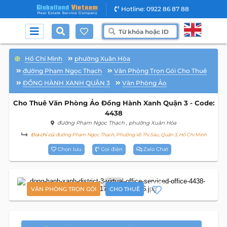
Hotline: 0922 86 87 88
Hồ Chí Minh
phường Xuân Hòa
đường Phạm Ngọc Thạch
Văn Phòng Trọn Gói Cho Thuê
ĐỒNG HÀNH XANH QUẬN 3
Văn Phòng Ảo
Cho Thuê Văn Phòng Ảo Đồng Hành Xanh Quận 3 - Code:
4438
đường Phạm Ngọc Thạch
, phường Xuân Hòa
Địa chỉ cũ:
đường Phạm Ngọc Thạch, Phường Võ Thị Sáu, Quận 3, Hồ Chí Minh
Chọn lưu
Gọi điện
Zalo Chat
4
VĂN PHÒNG TRỌN GÓI
CHO THUÊ