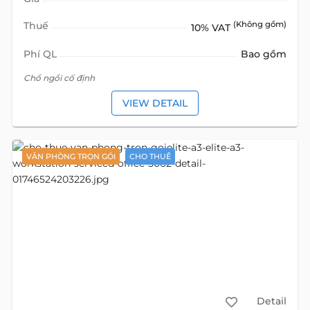
Thuế
(Không gồm)
10% VAT
Phí QL
Bao gồm
Chổ ngồi cố định
VIEW DETAIL
VĂN PHÒNG TRỌN GÓI
CHO THUÊ
Detail