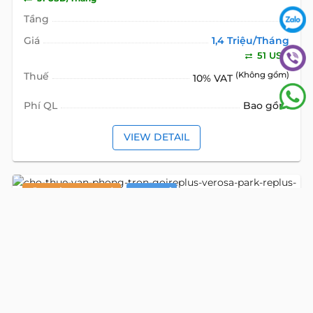
Tầng
Giá
1,4 Triệu/Tháng
51 USD
Thuế
(Không gồm)
10% VAT
Phí QL
Bao gồm
VIEW DETAIL
VĂN PHÒNG TRỌN GÓI
CHO THUÊ