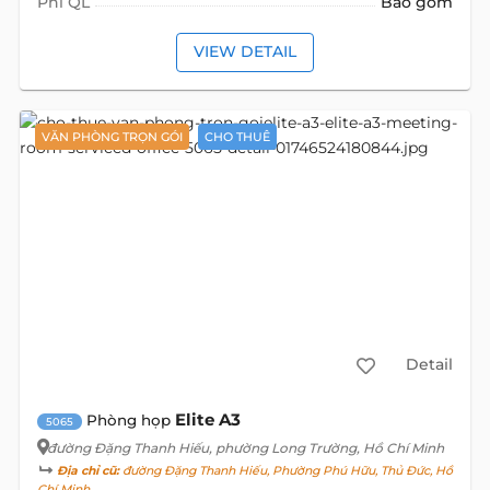
Phí QL
Bao gồm
VIEW DETAIL
VĂN PHÒNG TRỌN GÓI
CHO THUÊ
Detail
Elite A3
Phòng họp
5065
đường Đặng Thanh Hiếu
, phường Long Trường, Hồ Chí Minh
Địa chỉ cũ:
đường Đặng Thanh Hiếu, Phường Phú Hữu, Thủ Đức, Hồ
Chí Minh