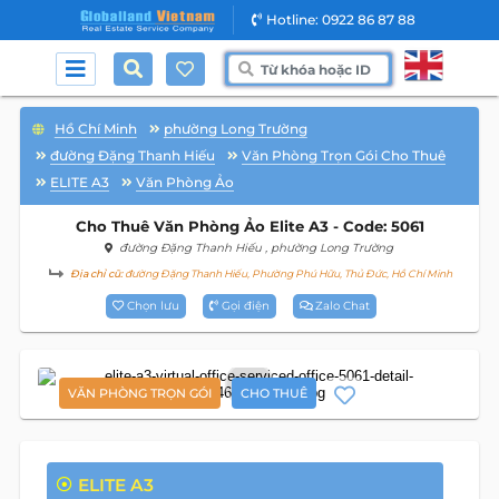
Hotline: 0922 86 87 88
Hồ Chí Minh
phường Long Trường
đường Đặng Thanh Hiếu
Văn Phòng Trọn Gói Cho Thuê
ELITE A3
Văn Phòng Ảo
Cho Thuê Văn Phòng Ảo Elite A3 - Code: 5061
đường Đặng Thanh Hiếu
, phường Long Trường
Địa chỉ cũ:
đường Đặng Thanh Hiếu, Phường Phú Hữu, Thủ Đức, Hồ Chí Minh
Chọn lưu
Gọi điện
Zalo Chat
6
VĂN PHÒNG TRỌN GÓI
CHO THUÊ
ELITE A3