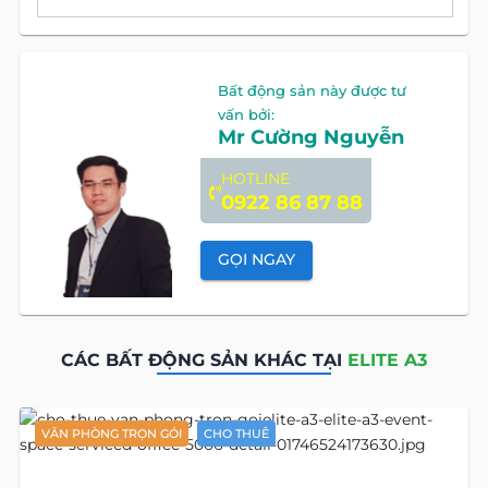
Bất động sản này được tư
vấn bởi:
Mr Cường Nguyễn
HOTLINE
0922 86 87 88
GỌI NGAY
CÁC BẤT ĐỘNG SẢN KHÁC TẠI
ELITE A3
VĂN PHÒNG TRỌN GÓI
CHO THUÊ