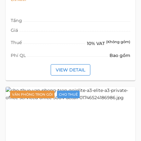
Tầng
Giá
Thuế
(Không gồm)
10% VAT
Phí QL
Bao gồm
VIEW DETAIL
VĂN PHÒNG TRỌN GÓI
CHO THUÊ