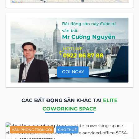
Bất động sản này được tư
vấn bởi:
Mr Cường Nguyễn
HOTLINE
0922 86 87 88
GỌI NGAY
CÁC BẤT ĐỘNG SẢN KHÁC TẠI
ELITE
COWORKING SPACE
VĂN PHÒNG TRỌN GÓI
CHO THUÊ