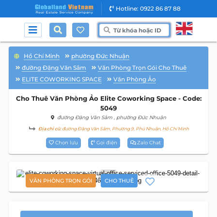
Hotline: 0922 86 87 88
Hồ Chí Minh
phường Đức Nhuận
đường Đặng Văn Sâm
Văn Phòng Trọn Gói Cho Thuê
ELITE COWORKING SPACE
Văn Phòng Ảo
Cho Thuê Văn Phòng Ảo Elite Coworking Space - Code:
5049
đường Đặng Văn Sâm
, phường Đức Nhuận
Địa chỉ cũ:
đường Đặng Văn Sâm, Phường 9, Phú Nhuận, Hồ Chí Minh
Chọn lưu
Gọi điện
Zalo Chat
5
VĂN PHÒNG TRỌN GÓI
CHO THUÊ