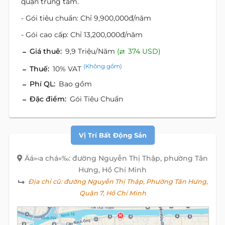
quận trung tâm.
- Gói tiêu chuẩn: Chỉ 9,900,000đ/năm
- Gói cao cấp: Chỉ 13,200,000đ/năm
Giá thuê:
9,9 Triệu/Năm
(
374 USD)
(Không gồm)
Thuế:
10% VAT
Phí QL:
Bao gồm
Đặc điểm:
Gói Tiêu Chuẩn
Vị Trí Bất Động Sản
Äá»‹a chá»‰: đường Nguyễn Thị Thập, phường Tân
Hưng, Hồ Chí Minh
Địa chỉ cũ:
đường Nguyễn Thị Thập, Phường Tân Hưng,
Quận 7, Hồ Chí Minh