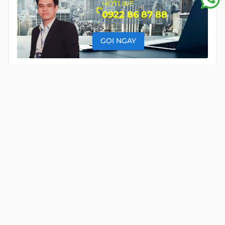
HOTLINE
0922 86 87 88
GỌI NGAY
CÁC BẤT ĐỘNG SẢN KHÁC TẠI
MINDX HIM LAM
VĂN PHÒNG TRỌN GÓI
CHO THUÊ