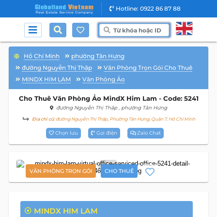
Hotline: 0922 86 87 88
Hồ Chí Minh
phường Tân Hưng
đường Nguyễn Thị Thập
Văn Phòng Trọn Gói Cho Thuê
MINDX HIM LAM
Văn Phòng Ảo
Cho Thuê Văn Phòng Ảo MindX Him Lam - Code: 5241
đường Nguyễn Thị Thập
, phường Tân Hưng
Địa chỉ cũ:
đường Nguyễn Thị Thập, Phường Tân Hưng, Quận 7, Hồ Chí Minh
Chọn lưu
Gọi điện
Zalo Chat
2
VĂN PHÒNG TRỌN GÓI
CHO THUÊ
MINDX HIM LAM