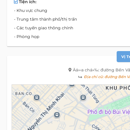
Tiện ích:
- Khu vực chung
- Trung tâm thành phố/thị trấn
- Các tuyến giao thông chính
- Phòng họp
Vị T
Äá»‹a chá»‰: đường Bến V
Địa chỉ cũ:
đường Bến Vâ