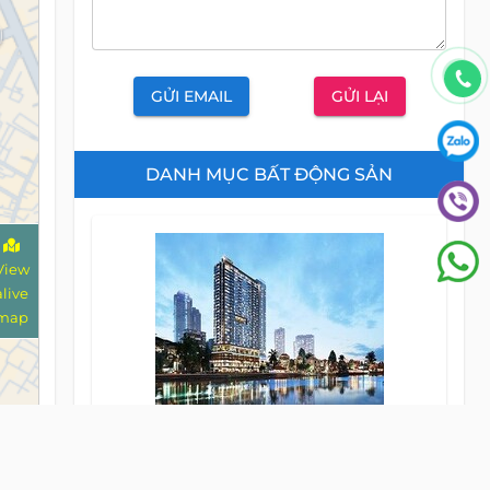
GỬI EMAIL
GỬI LẠI
DANH MỤC BẤT ĐỘNG SẢN
View
alive
map
Căn Hộ
CHO THUÊ