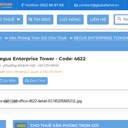
Hotline: 0922 86 87 88
contact@globalland.vn
O THUÊ
TÌM BĐS
GIỎ HÀNG
LIÊN HỆ
n
Văn Phòng Trọn Gói Cho Thuê
REGUS ENTERPRISE TOWE
gus Enterprise Tower - Code: 4622
n
, phường Khánh Hội
, Hồ Chí Minh
ân Đòn, Phường 2, Quận 4, Hồ Chí Minh
Gọi điện
Zalo Chat
8
CHO THUÊ VĂN PHÒNG TRỌN GÓI
4622