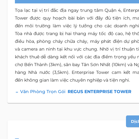
Tọa lạc tại vị trí đắc địa ngay trung tâm Quận 4, Enterpr
Tower được quy hoạch bài bản với đầy đủ tiện ích, m
đến môi trường làm việc lý tưởng cho các doanh nghi
Tòa nhà được trang bị hai thang máy tốc độ cao, hệ th
điều hòa, phòng cháy chữa cháy, máy phát điện dự ph
và camera an ninh tại khu vực chung. Nhờ vị trí thuận ti
khách thuê dễ dàng kết nối với các địa điểm trọng yếu 
chợ Bến Thành (3km), sân bay Tân Sơn Nhất (10km) và N
hàng Nhà nước (3,5km). Enterprise Tower cam kết m
đến không gian làm việc chuyên nghiệp và tiện nghi.
Văn Phòng Trọn Gói
REGUS ENTERPRISE TOWER
Dịc