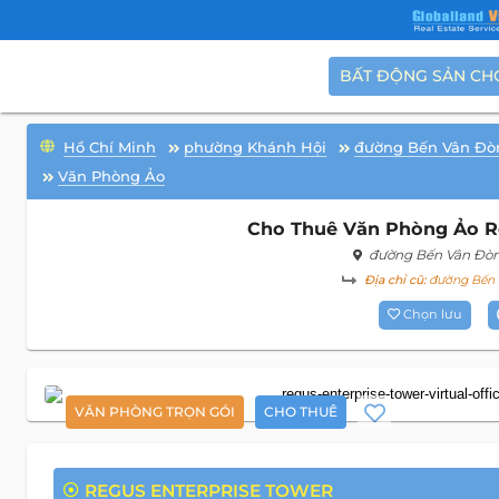
BẤT ĐỘNG SẢN CH
Hồ Chí Minh
phường Khánh Hội
đường Bến Vân Đò
Văn Phòng Ảo
Cho Thuê Văn Phòng Ảo Re
đường Bến Vân Đò
Địa chỉ cũ:
đường Bến V
Chọn lưu
VĂN PHÒNG TRỌN GÓI
CHO THUÊ
REGUS ENTERPRISE TOWER