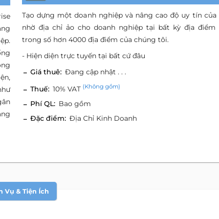
Tạo dựng một doanh nghiệp và nâng cao độ uy tín của
ise
nhờ địa chỉ ảo cho doanh nghiệp tại bất kỳ địa điểm
ang
trong số hơn 4000 địa điểm của chúng tôi.
ệp.
ống
- Hiện diện trực tuyến tại bất cứ đâu
òng
Giá thuê:
Đang cập nhật . . .
ện,
(Không gồm)
Thuế:
10% VAT
như
gân
Phí QL:
Bao gồm
ang
Đặc điểm:
Địa Chỉ Kinh Doanh
h Vụ & Tiện Ích