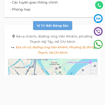
- Các tuyến giao thông chính
- Phòng họp
Vị Trí Bất Động Sản
Äá»‹a chá»‰: đường Ung Văn Khiêm, phường
Thạnh Mỹ Tây, Hồ Chí Minh
Địa chỉ cũ:
đường Ung Văn Khiêm, Phường 25, Bình
Thạnh, Hồ Chí Minh
View
alive
map