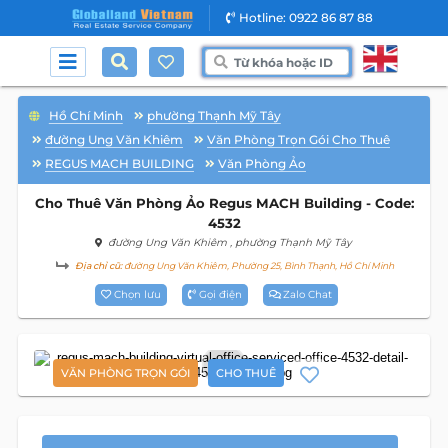
Hotline: 0922 86 87 88
Hồ Chí Minh
phường Thạnh Mỹ Tây
đường Ung Văn Khiêm
Văn Phòng Trọn Gói Cho Thuê
REGUS MACH BUILDING
Văn Phòng Ảo
Cho Thuê Văn Phòng Ảo Regus MACH Building - Code:
4532
đường Ung Văn Khiêm
, phường Thạnh Mỹ Tây
Địa chỉ cũ:
đường Ung Văn Khiêm, Phường 25, Bình Thạnh, Hồ Chí Minh
Chọn lưu
Gọi điện
Zalo Chat
11
VĂN PHÒNG TRỌN GÓI
CHO THUÊ