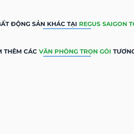
rí Bất Động Sản
 Duẩn, phường Sài Gòn, Hồ Chí Minh
 Phường Bến Nghé, Quận 1, Hồ Chí Minh