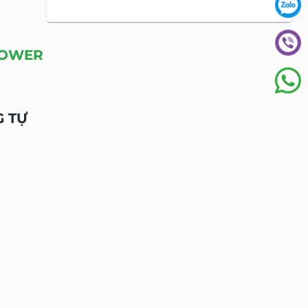
GỬI YÊU CẦU
QUÝ KHÁCH CẦN ĐƯỢC TƯ VẤN
Xin vui lòng
gửi ngay cho chúng tôi nhé!
Tên BĐS
Địa chỉ Email
Điện Thoại
Nội dung