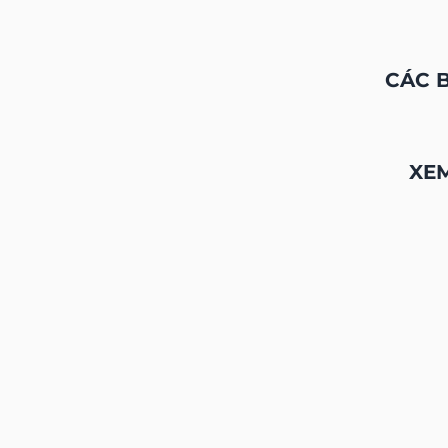
- Khu vực chung
- Trung tâm thành phố/thị trấn
- Các tuyến giao thông chính
- Phòng họp
Vị T
Äá»‹a chá»‰: đường Lê
Địa chỉ cũ:
đường Lê Duẩn,