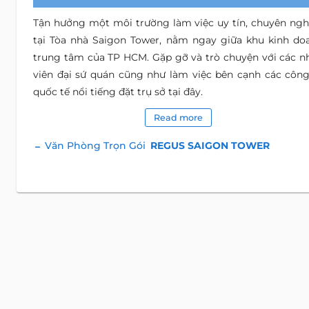
Tận hưởng một môi trường làm việc uy tín, chuyên ngh
tại Tòa nhà Saigon Tower, nằm ngay giữa khu kinh do
trung tâm của TP HCM. Gặp gỡ và trò chuyện với các n
viên đại sứ quán cũng như làm việc bên cạnh các công
quốc tế nổi tiếng đặt trụ sở tại đây.
Read more
Văn Phòng Trọn Gói
REGUS SAIGON TOWER
Dịc
Tiện ích:
- An ninh video (24/7)