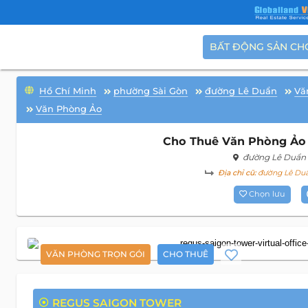
BẤT ĐỘNG SẢN CH
Hồ Chí Minh
phường Sài Gòn
đường Lê Duẩn
Vă
Văn Phòng Ảo
Cho Thuê Văn Phòng Ảo 
đường Lê Duẩn
Địa chỉ cũ:
đường Lê Duẩ
Chọn lưu
VĂN PHÒNG TRỌN GÓI
CHO THUÊ
REGUS SAIGON TOWER