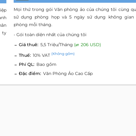
Mọi thứ trong gói Văn phòng ảo của chúng tôi cùng q
iệp
sử dụng phòng họp và 5 ngày sử dụng không gian
anh
phòng mỗi tháng.
hân
 ty
- Gói toàn diện nhất của chúng tôi
Giá thuê:
5,5 Triệu/Tháng
(
206 USD)
(Không gồm)
Thuế:
10% VAT
Phí QL:
Bao gồm
Đặc điểm:
Văn Phòng Ảo Cao Cấp
h Vụ & Tiện Ích