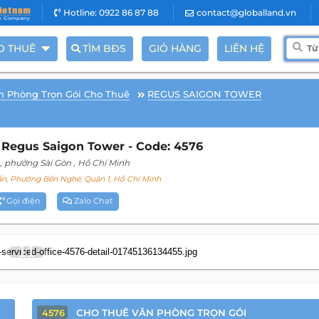
Hotline: 0922 86 87 88
contact@globalland.vn
O THUÊ
TÌM BĐS
GIỎ HÀNG
LIÊN HỆ
n Phòng Trọn Gói Cho Thuê
REGUS SAIGON TOWER
Regus Saigon Tower - Code: 4576
, phường Sài Gòn
, Hồ Chí Minh
n, Phường Bến Nghé, Quận 1, Hồ Chí Minh
Gọi điện
Zalo Chat
11
CHO THUÊ VĂN PHÒNG TRỌN GÓI
4576