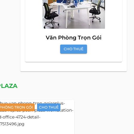
Văn Phòng Trọn Gói
CHO THUÊ
PLAZA
PHÒNG TRỌN GÓI
CHO THUÊ