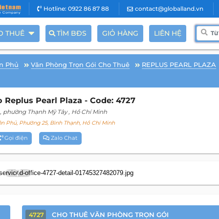
Hotline: 0922 86 87 88
contact@globalland.vn
O THUÊ
TÌM BĐS
GIỎ HÀNG
LIÊN HỆ
n Phủ
Văn Phòng Trọn Gói Cho Thuê
REPLUS PEARL PLAZA
Replus Pearl Plaza - Code: 4727
, phường Thạnh Mỹ Tây
, Hồ Chí Minh
n Phủ, Phường 25, Bình Thạnh, Hồ Chí Minh
Gọi điện
Zalo Chat
7
CHO THUÊ VĂN PHÒNG TRỌN GÓI
4727