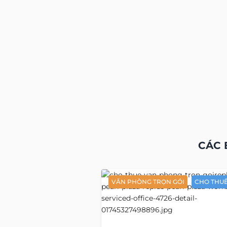
CÁC 
VĂN PHÒNG TRỌN GÓI
CHO THU