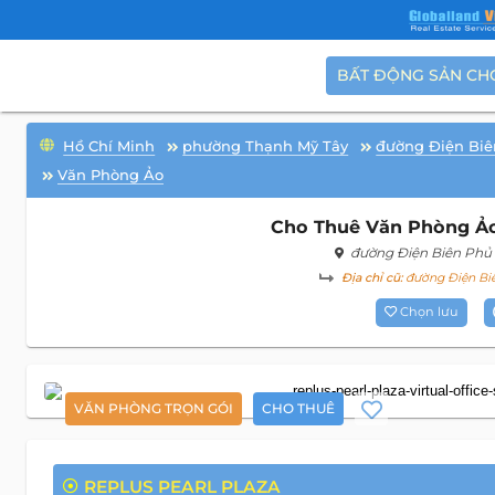
BẤT ĐỘNG SẢN CH
Hồ Chí Minh
phường Thạnh Mỹ Tây
đường Điện Biê
Văn Phòng Ảo
Cho Thuê Văn Phòng Ảo 
đường Điện Biên Phủ
Địa chỉ cũ:
đường Điện Biê
Chọn lưu
VĂN PHÒNG TRỌN GÓI
CHO THUÊ
REPLUS PEARL PLAZA