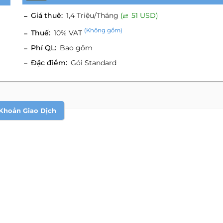
Giá thuê:
1,4 Triệu/Tháng
(
51 USD)
(Không gồm)
Thuế:
10% VAT
Phí QL:
Bao gồm
Đặc điểm:
Gói Standard
Khoản Giao Dịch