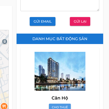
GỬI EMAIL
GỬI LẠI
DANH MỤC BẤT ĐỘNG SẢN
Căn Hộ
CHO THUÊ