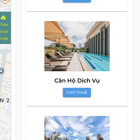
View
alive
map
Căn Hộ Dịch Vụ
CHO THUÊ