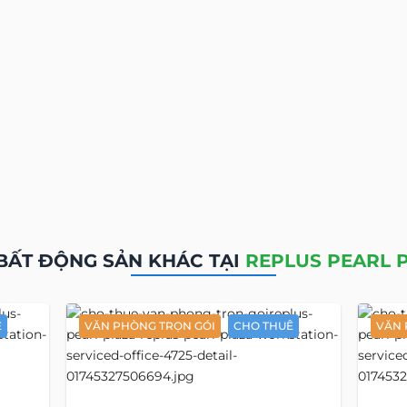
BẤT ĐỘNG SẢN KHÁC TẠI
REPLUS PEARL 
Ê
VĂN PHÒNG TRỌN GÓI
CHO THUÊ
VĂN 