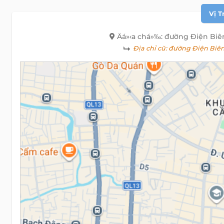
Vị T
Äá»‹a chá»‰: đường Điện Biê
Địa chỉ cũ:
đường Điện Biên 