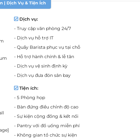
 | Dịch Vụ & Tiện Ích
Dịch vụ:
- Truy cập văn phòng 24/7
- Dịch vụ hỗ trợ IT
um
- Quầy Barista phục vụ tại chỗ
- Hỗ trợ hành chính & lễ tân
mium
- Dịch vụ vệ sinh định kỳ
- Dịch vụ đưa đón sân bay
Tiện ích:
- 5 Phòng họp
- Bàn đứng điều chỉnh độ cao
ll
- Sự kiện cộng đồng & kết nối
- Pantry với đồ uống miễn phí
kage]
- Không gian tổ chức sự kiện