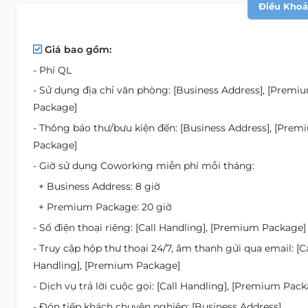
Điều Khoản
Giá bao gồm:
- Phí QL
- Sử dụng địa chỉ văn phòng: [Business Address], [Premi
Package]
- Thông báo thư/bưu kiện đến: [Business Address], [Pre
Package]
- Giờ sử dụng Coworking miễn phí mỗi tháng:
+ Business Address: 8 giờ
+ Premium Package: 20 giờ
- Số điện thoại riêng: [Call Handling], [Premium Package]
- Truy cập hộp thư thoại 24/7, âm thanh gửi qua email: [Ca
Handling], [Premium Package]
- Dịch vụ trả lời cuộc gọi: [Call Handling], [Premium Pac
- Đón tiếp khách chuyên nghiệp: [Business Address],