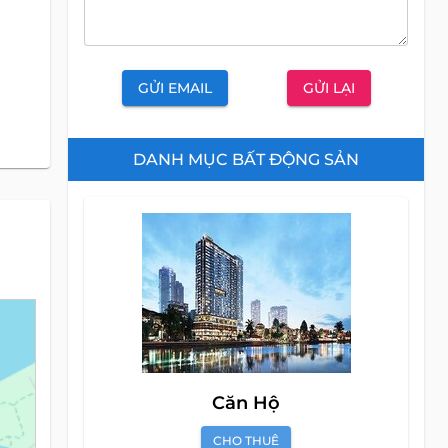
GỬI EMAIL
GỬI LẠI
DANH MỤC BẤT ĐỘNG SẢN
Căn Hộ
CHO THUÊ