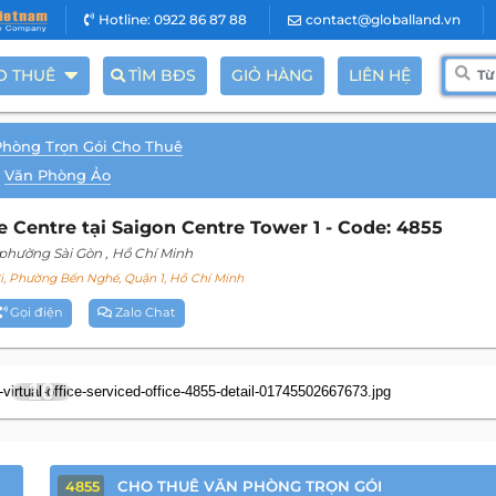
Hotline: 0922 86 87 88
contact@globalland.vn
O THUÊ
TÌM BĐS
GIỎ HÀNG
LIÊN HỆ
Phòng Trọn Gói Cho Thuê
Văn Phòng Ảo
Centre tại Saigon Centre Tower 1 - Code: 4855
 phường Sài Gòn
, Hồ Chí Minh
, Phường Bến Nghé, Quận 1, Hồ Chí Minh
Gọi điện
Zalo Chat
10
CHO THUÊ VĂN PHÒNG TRỌN GÓI
4855