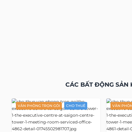
CÁC BẤT ĐỘNG SẢN 
VĂN PHÒNG TRỌN GÓI
CHO THUÊ
VĂN PHÒN