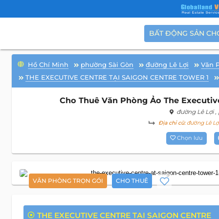
BẤT ĐỘNG SẢN CH
Hồ Chí Minh
phường Sài Gòn
đường Lê Lợi
Văn 
THE EXECUTIVE CENTRE TẠI SAIGON CENTRE TOWER 1
Cho Thuê Văn Phòng Ảo The Executive 
đường Lê Lợi
,
Địa chỉ cũ:
đường Lê Lợi
Chọn lưu
VĂN PHÒNG TRỌN GÓI
CHO THUÊ
THE EXECUTIVE CENTRE TẠI SAIGON CENTRE