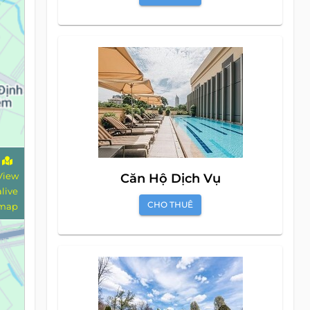
View
Căn Hộ Dịch Vụ
alive
CHO THUÊ
map