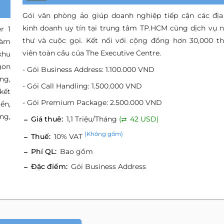
Gói văn phòng ảo giúp doanh nghiệp tiếp cận các địa
kinh doanh uy tín tại trung tâm TP.HCM cùng dịch vụ 
r 1
thư và cuộc gọi. Kết nối với cộng đồng hơn 30,000 t
làm
viên toàn cầu của The Executive Centre.
khu
gon
- Gói Business Address: 1.100.000 VND
ng,
- Gói Call Handling: 1.500.000 VND
kết
- Gói Premium Package: 2.500.000 VND
ển,
ng,
Giá thuê:
1,1 Triệu/Tháng
(
42 USD)
(Không gồm)
Thuế:
10% VAT
Phí QL:
Bao gồm
Đặc điểm:
Gói Business Address