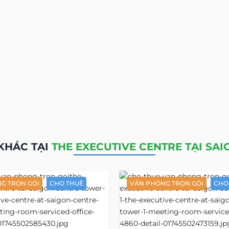
KHÁC TẠI
THE EXECUTIVE CENTRE TẠI SA
G TRỌN GÓI
CHO THUÊ
VĂN PHÒNG TRỌN GÓI
CHO