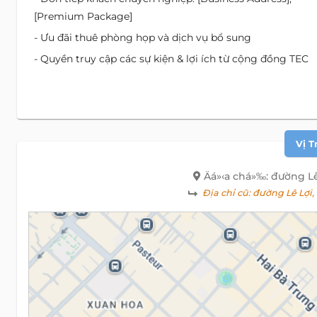
[Premium Package]
- Ưu đãi thuê phòng họp và dịch vụ bổ sung
- Quyền truy cập các sự kiện & lợi ích từ cộng đồng TEC
Vị T
Äá»‹a chá»‰: đường L
Địa chỉ cũ:
đường Lê Lợi,