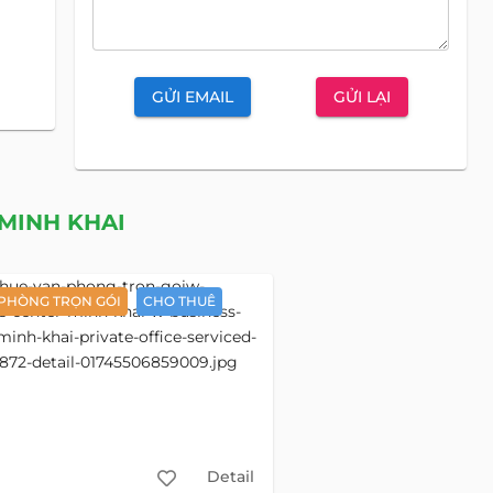
GỬI EMAIL
GỬI LẠI
DANH MỤC BẤT ĐỘNG SẢN
n
Căn Hộ
i
inh
CHO THUÊ
Căn Hộ Dịch Vụ