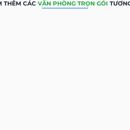
ĐỘNG SẢN KHÁC TẠI
W BUSINESS CENTER 
Ê
VĂN PHÒNG TRỌN GÓI
CHO THUÊ
VĂN 