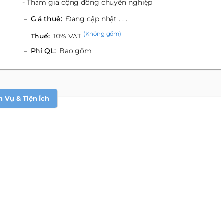
- Tham gia cộng đồng chuyên nghiệp
Giá thuê:
Đang cập nhật . . .
(Không gồm)
Thuế:
10% VAT
Phí QL:
Bao gồm
h Vụ & Tiện Ích