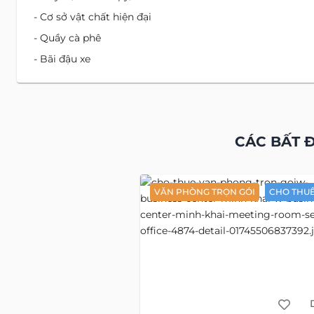
- Cơ sở vật chất hiện đại
- Quầy cà phê
- Bãi đậu xe
Vị T
Äá»‹a chá»‰: đường Nguyễn Th
Địa chỉ cũ:
đường Nguyễn Thị Minh
W Business Center- 100 Nguyễn Thị Minh Khai, Quận 3, Tp
trọng của thành phố, gần góc giao giữa Nguyễn Thị Minh
Gòn view trên cao ở cự ly thật gần, phố xá vẫn đông đúc,
Độc Lập và công viên Tao Đàn kế bên, cho lòng thảnh thơi