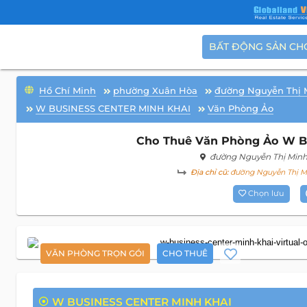
BẤT ĐỘNG SẢN CH
Hồ Chí Minh
phường Xuân Hòa
đường Nguyễn Thị 
W BUSINESS CENTER MINH KHAI
Văn Phòng Ảo
Cho Thuê Văn Phòng Ảo W Bu
đường Nguyễn Thị Minh
Địa chỉ cũ:
đường Nguyễn Thị Mi
Chọn lưu
VĂN PHÒNG TRỌN GÓI
CHO THUÊ
W BUSINESS CENTER MINH KHAI