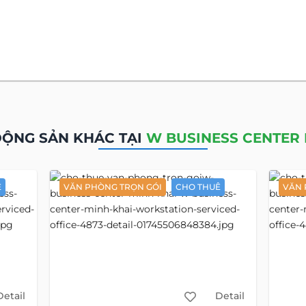
rí Bất Động Sản
ị Minh Khai, phường Xuân Hòa, Hồ Chí Minh
 Khai, Phường Võ Thị Sáu, Quận 3, Hồ Chí Minh
. Hồ Chí Minh tọa lạc trên con đường thuộc trục giao thông qua
 Khai và Nam Kỳ Khởi Nghĩa. Phóng tầm mắt, bạn ngắm nhìn Sà
 xe chạy miên mải. Thả hồn mình vào khoảng xanh mát rượi từ D
 giữa ngày làm việc bộn bề.