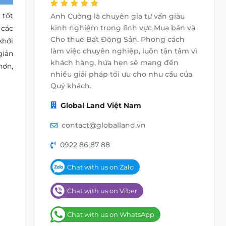
 tốt
Anh Cường là chuyên gia tư vấn giàu
kinh nghiệm trong lĩnh vực Mua bán và
 các
Cho thuê Bất Động Sản. Phong cách
khởi
làm việc chuyên nghiệp, luôn tận tâm vì
giản
khách hàng, hứa hẹn sẽ mang đến
hơn,
nhiều giải pháp tối ưu cho nhu cầu của
Quý khách.
Global Land Việt Nam
contact@globalland.vn
0922 86 87 88
Chat with us on Zalo
Chat with us on Viber
Chat with us on WhatsApp