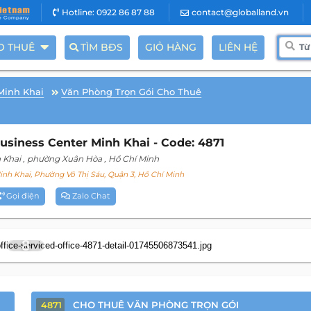
Hotline: 0922 86 87 88
contact@globalland.vn
O THUÊ
TÌM BĐS
GIỎ HÀNG
LIÊN HỆ
Minh Khai
Văn Phòng Trọn Gói Cho Thuê
siness Center Minh Khai - Code: 4871
 Khai
, phường Xuân Hòa
, Hồ Chí Minh
nh Khai, Phường Võ Thị Sáu, Quận 3, Hồ Chí Minh
Gọi điện
Zalo Chat
8
CHO THUÊ VĂN PHÒNG TRỌN GÓI
4871