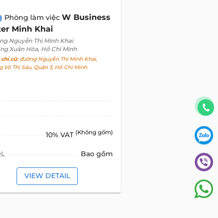
CHO THUÊ
Biệt Thự
CHO THUÊ
Mặt Bằng
View
alive
CHO THUÊ
map
Văn Phòng