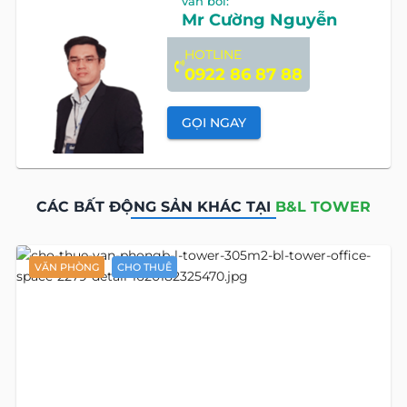
vấn bởi:
Mr Cường Nguyễn
HOTLINE
0922 86 87 88
GỌI NGAY
CÁC BẤT ĐỘNG SẢN KHÁC TẠI
B&L TOWER
VĂN PHÒNG
CHO THUÊ