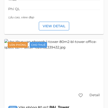
Phí QL
Lầu cao, view đẹp
VIEW DETAIL
VĂN PHÒNG
CHO THUÊ
Detail
B&L Tower
Văn phòng 80 m2
3710