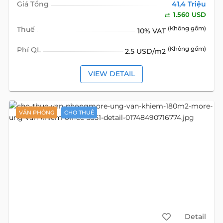
Giá Tổng
41,4 Triệu
1.560 USD
Thuế
(Không gồm)
10% VAT
Phí QL
(Không gồm)
2.5 USD/m2
VIEW DETAIL
VĂN PHÒNG
CHO THUÊ
Detail