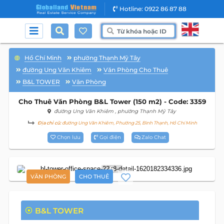
Hotline: 0922 86 87 88
Hồ Chí Minh
phường Thạnh Mỹ Tây
đường Ung Văn Khiêm
Văn Phòng Cho Thuê
B&L TOWER
Văn Phòng
Cho Thuê Văn Phòng B&L Tower (150 m2) - Code: 3359
đường Ung Văn Khiêm
, phường Thạnh Mỹ Tây
Địa chỉ cũ:
đường Ung Văn Khiêm, Phường 25, Bình Thạnh, Hồ Chí Minh
Chọn lưu
Gọi điện
Zalo Chat
5
VĂN PHÒNG
CHO THUÊ
B&L TOWER