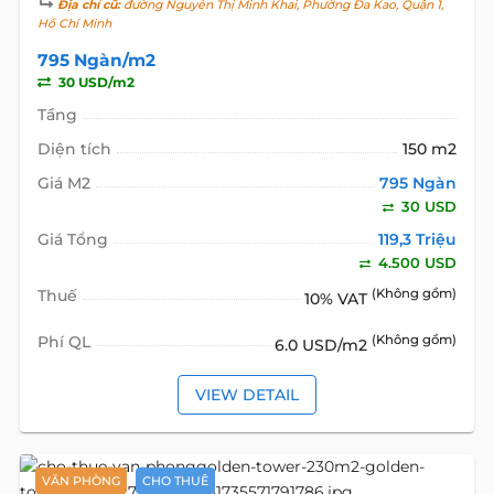
Địa chỉ cũ:
đường Nguyễn Thị Minh Khai, Phường Đa Kao, Quận 1,
Hồ Chí Minh
795 Ngàn/m2
30 USD/m2
Tầng
Diện tích
150 m2
Giá M2
795 Ngàn
30 USD
Giá Tổng
119,3 Triệu
4.500 USD
Thuế
(Không gồm)
10% VAT
Phí QL
(Không gồm)
6.0 USD/m2
VIEW DETAIL
VĂN PHÒNG
CHO THUÊ