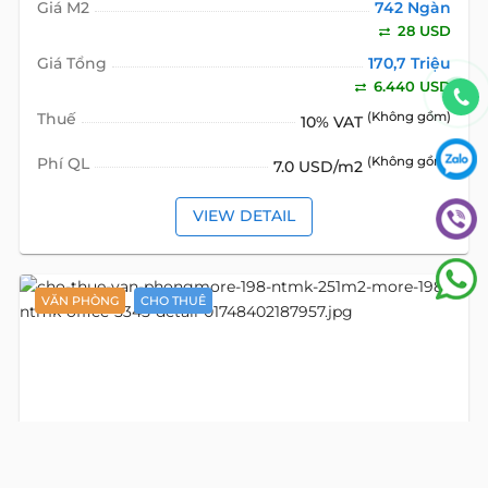
Giá M2
742 Ngàn
28 USD
Giá Tổng
170,7 Triệu
6.440 USD
Thuế
(Không gồm)
10% VAT
Phí QL
(Không gồm)
7.0 USD/m2
VIEW DETAIL
VĂN PHÒNG
CHO THUÊ