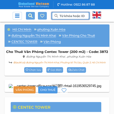
Hotline: 0922 86 87 88
Hồ Chí Minh
phường Xuân Hòa
đường Nguyễn Thị Minh Khai
Văn Phòng Cho Thuê
CENTEC TOWER
Văn Phòng
Cho Thuê Văn Phòng Centec Tower (200 m2) - Code: 3872
đường Nguyễn Thị Minh Khai
, phường Xuân Hòa
Địa chỉ cũ:
đường Nguyễn Thị Minh Khai, Phường Võ Thị Sáu, Quận 3, Hồ Chí Minh
Chọn lưu
Gọi điện
Zalo Chat
6
VĂN PHÒNG
CHO THUÊ
CENTEC TOWER