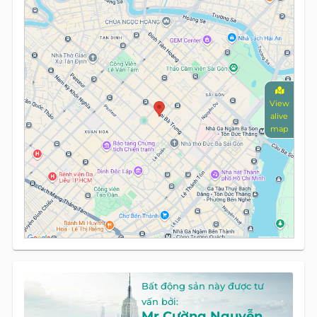
View
alive
map
Bất động sản này được tư
vấn bởi:
Mr Cường Nguyễn