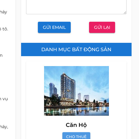
cháy
GỬI EMAIL
GỬI LẠI
 tô.
DANH MỤC BẤT ĐỘNG SẢN
ân
h vụ
Căn Hộ
háy,
CHO THUÊ