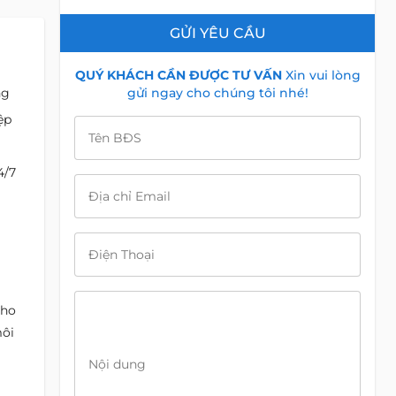
GỬI YÊU CẦU
QUÝ KHÁCH CẦN ĐƯỢC TƯ VẤN
Xin vui lòng
gửi ngay cho chúng tôi nhé!
ng
ệp
Tên BĐS
24/7
Địa chỉ Email
Điện Thoại
cho
môi
Nội dung