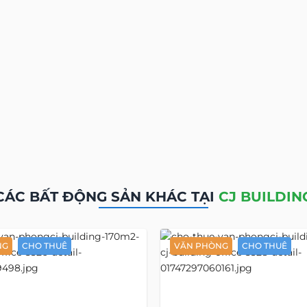
CÁC BẤT ĐỘNG SẢN KHÁC TẠI
CJ BUILDIN
NG
CHO THUÊ
VĂN PHÒNG
CHO THUÊ