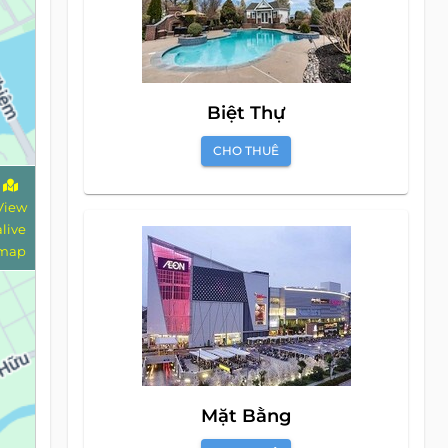
Biệt Thự
CHO THUÊ
View
alive
map
Mặt Bằng