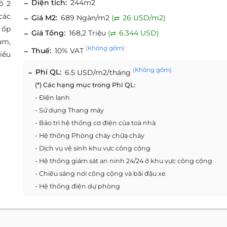
Diện tích:
244m2
ô 2
các
Giá M2:
689 Ngàn/m2
(
26 USD/m2)
 ốp
Giá Tổng:
168,2 Triệu
(
6.344 USD)
um,
(Không gồm)
Thuế:
10% VAT
iếu
(Không gồm)
Phí QL:
6.5 USD/m2/tháng
(*) Các hạng mục trong Phí QL:
- Điện lạnh
- Sử dụng Thang máy
- Bảo trì hệ thống cơ điện của toà nhà
- Hệ thống Phòng cháy chữa cháy
- Dịch vụ vệ sinh khu vực công cộng
- Hệ thống giám sát an ninh 24/24 ở khu vực công cộng
- Chiếu sáng nơi công cộng và bãi đậu xe
- Hệ thống điện dự phòng