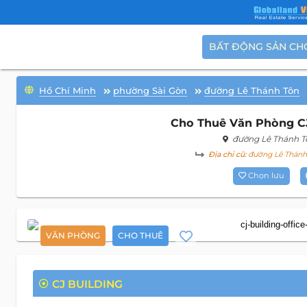
BẤT ĐỘNG SẢN CH
Hồ Chí Minh
phường Sài Gòn
đường Lê Thánh Tôn
Cho Thuê Văn Phòng CJ
đường Lê Thánh T
Địa chỉ cũ:
đường Lê Thánh 
Chọn lưu
VĂN PHÒNG
CHO THUÊ
CJ BUILDING