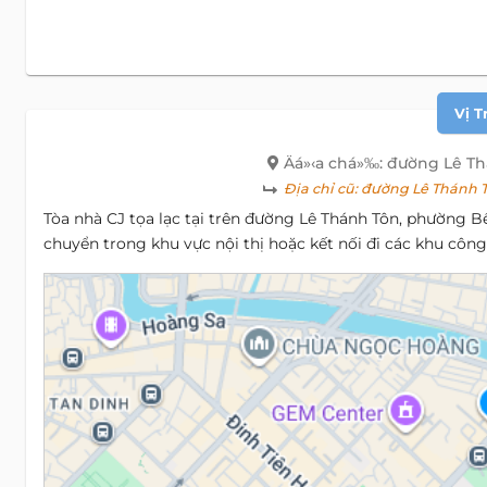
Vị T
Äá»‹a chá»‰: đường Lê T
Địa chỉ cũ:
đường Lê Thánh T
Tòa nhà CJ tọa lạc tại trên đường Lê Thánh Tôn, phường Bến 
chuyển trong khu vực nội thị hoặc kết nối đi các khu côn