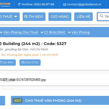
Hotline: 0922 86 87 88
contact@globalland.vn
O THUÊ
TÌM BĐS
GIỎ HÀNG
LIÊN HỆ
Văn Phòng Cho Thuê
CJ BUILDING
Văn Phòng
 Building (244 m2) - Code: 5327
ôn
, phường Sài Gòn
, Hồ Chí Minh
Tôn, Phường Bến Nghé, Quận 1, Hồ Chí Minh
Gọi điện
Zalo Chat
8
CHO THUÊ VĂN PHÒNG (244 M2)
5327