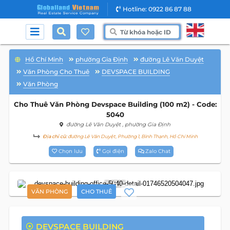
Hotline: 0922 86 87 88
Hồ Chí Minh
phường Gia Định
đường Lê Văn Duyệt
Văn Phòng Cho Thuê
DEVSPACE BUILDING
Văn Phòng
Cho Thuê Văn Phòng Devspace Building (100 m2) - Code:
5040
đường Lê Văn Duyệt
, phường Gia Định
Địa chỉ cũ:
đường Lê Văn Duyệt, Phường 1, Bình Thạnh, Hồ Chí Minh
Chọn lưu
Gọi điện
Zalo Chat
5
VĂN PHÒNG
CHO THUÊ
DEVSPACE BUILDING