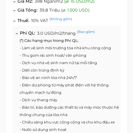
Giá M2:
398 Ngàn/m2
(
15 USD/m2)
Giá Tổng:
39,8 Triệu
(
1.500 USD)
(Không gồm)
Thuế:
10% VAT
(Bao gồm)
Phí QL:
3.0 USD/m2/tháng
(*) Các hạng mục trong Phí QL:
- Làm vệ sinh môi trường tòa nhà khu công cộng
- Thu gom rác sinh hoạt/ văn phòng
- Dịch vụ nhà vệ sinh nam nữ tại mỗi tầng
- Diệt côn trùng định kỳ
- Bảo vệ an ninh tòa nhà 24h/7
- Điện dự phòng từ máy phát điện với hệ thống
chuyển mạch tự động
- Dịch vụ thang máy
- Bảo trì, bảo dưỡng các thiết bị và máy móc thuộc hệ
thống chung của tòa nhà
- Chiếu sáng khu vực công cộng và cho khu đậu xe
- Nước sử dụng sinh hoạt