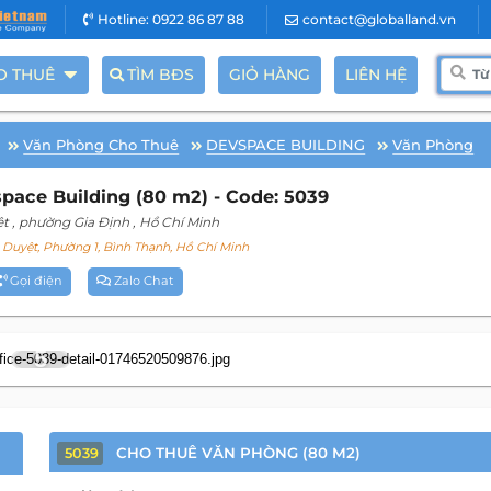
Hotline: 0922 86 87 88
contact@globalland.vn
O THUÊ
TÌM BĐS
GIỎ HÀNG
LIÊN HỆ
Văn Phòng Cho Thuê
DEVSPACE BUILDING
Văn Phòng
ace Building (80 m2) - Code: 5039
ệt
, phường Gia Định
, Hồ Chí Minh
Duyệt, Phường 1, Bình Thạnh, Hồ Chí Minh
Gọi điện
Zalo Chat
5
CHO THUÊ VĂN PHÒNG (80 M2)
5039