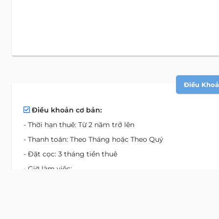
Điều Khoản
Điều khoản cơ bản:
- Thời hạn thuê: Từ 2 năm trở lên
- Thanh toán: Theo Tháng hoặc Theo Quý
- Đặt cọc: 3 tháng tiền thuê
- Giờ làm việc:
+ Thứ 2 đến thứ 6: 7:00 - 20:00
+ Thứ 7: 8:00 - 12:00
- Phí ngoài giờ: 100.000 VND/giờ | Thỏa thuận