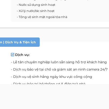
- Nước sử dụng sinh hoạt
- Xử lý nước/rác sinh hoạt
- Tổng vệ sinh mặt ngoài tòa nhà
 | Dịch Vụ & Tiện Ích
Dịch vụ:
- Lễ tân chuyên nghiệp luôn sẵn sàng hỗ trợ khách hàng
- Dịch vụ bảo vệ tại chổ và giám sát an ninh camera 24/7
- Dịch vụ vệ sinh hằng ngày khu vực công cộng
- Dịch vụ bảo trì hệ thống cơ & điện toà nhà
Tiện ích:
- Đường Internet tốc độ cao và hệ thống kết nối điện thoạ
tiêu chuẩn hàng đầu