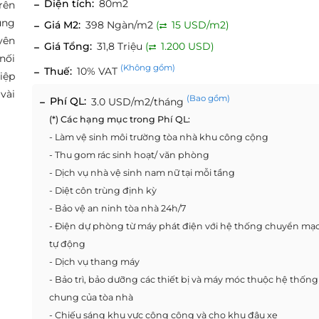
Diện tích:
80m2
rên
ung
Giá M2:
398 Ngàn/m2
(
15 USD/m2)
yên
Giá Tổng:
31,8 Triệu
(
1.200 USD)
nối
(Không gồm)
Thuế:
10% VAT
iệp
vài
(Bao gồm)
Phí QL:
3.0 USD/m2/tháng
(*) Các hạng mục trong Phí QL:
- Làm vệ sinh môi trường tòa nhà khu công cộng
- Thu gom rác sinh hoạt/ văn phòng
- Dịch vụ nhà vệ sinh nam nữ tại mỗi tầng
- Diệt côn trùng định kỳ
- Bảo vệ an ninh tòa nhà 24h/7
- Điện dự phòng từ máy phát điện với hệ thống chuyển mạ
tự động
- Dịch vụ thang máy
- Bảo trì, bảo dưỡng các thiết bị và máy móc thuộc hệ thống
chung của tòa nhà
- Chiếu sáng khu vực công cộng và cho khu đậu xe