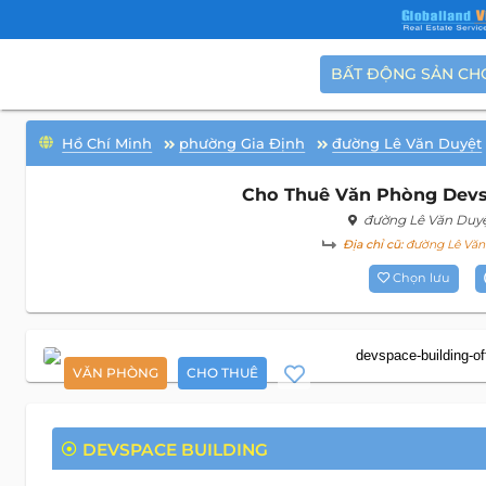
BẤT ĐỘNG SẢN CH
Hồ Chí Minh
phường Gia Định
đường Lê Văn Duyệt
Cho Thuê Văn Phòng Devsp
đường Lê Văn Duy
Địa chỉ cũ:
đường Lê Văn 
Chọn lưu
VĂN PHÒNG
CHO THUÊ
DEVSPACE BUILDING