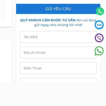
GỬI YÊU CẦU
QUÝ KHÁCH CẦN ĐƯỢC TƯ VẤN
Xin vui lòng
gửi ngay cho chúng tôi nhé!
Tên BĐS
Địa chỉ Email
Điện Thoại
Nội dung
i