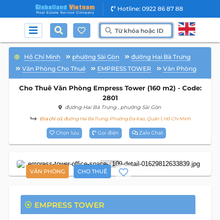
Hotline: 0922 86 87 88
Hồ Chí Minh
phường Sài Gòn
đường Hai Bà Trưng
Văn Phòng Cho Thuê
EMPRESS TOWER
Văn Phòng
Cho Thuê Văn Phòng Empress Tower (160 m2) - Code:
2801
đường Hai Bà Trưng
, phường Sài Gòn
Địa chỉ cũ:
đường Hai Bà Trưng, Phường Đa Kao, Quận 1, Hồ Chí Minh
Chọn lưu
Gọi điện
Zalo Chat
9
VĂN PHÒNG
CHO THUÊ
EMPRESS TOWER