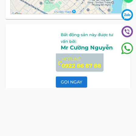
Bất động sản này được tư
vấn bởi:
Mr Cường Nguyễn
HOTLINE
0922 86 87 88
GỌI NGAY
CÁC BẤT ĐỘNG SẢN KHÁC TẠI
EMPRESS TOWER
VĂN PHÒNG
CHO THUÊ