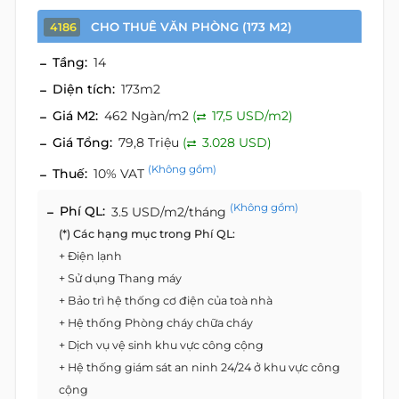
CHO THUÊ VĂN PHÒNG (173 M2)
4186
Tầng:
14
Diện tích:
173m2
Giá M2:
462 Ngàn/m2
(
17,5 USD/m2)
Giá Tổng:
79,8 Triệu
(
3.028 USD)
(Không gồm)
Thuế:
10% VAT
(Không gồm)
Phí QL:
3.5 USD/m2/tháng
(*) Các hạng mục trong Phí QL:
+ Điện lạnh
+ Sử dụng Thang máy
+ Bảo trì hệ thống cơ điện của toà nhà
+ Hệ thống Phòng cháy chữa cháy
+ Dịch vụ vệ sinh khu vực công cộng
+ Hệ thống giám sát an ninh 24/24 ở khu vực công
cộng