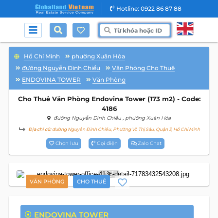
Hotline: 0922 86 87 88
Hồ Chí Minh
phường Xuân Hòa
đường Nguyễn Đình Chiểu
Văn Phòng Cho Thuê
ENDOVINA TOWER
Văn Phòng
Cho Thuê Văn Phòng Endovina Tower (173 m2) - Code:
4186
đường Nguyễn Đình Chiểu
, phường Xuân Hòa
Địa chỉ cũ:
đường Nguyễn Đình Chiểu, Phường Võ Thị Sáu, Quận 3, Hồ Chí Minh
Chọn lưu
Gọi điện
Zalo Chat
17
VĂN PHÒNG
CHO THUÊ
ENDOVINA TOWER