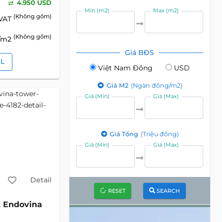
4.950 USD
Min (m2)
Max (m2)
(Không gồm)
 VAT
(Không gồm)
D/m2
Giá BĐS
IL
Việt Nam Đồng
USD
Giá M2
(Ngàn đồng/m2)
Giá (Min)
Giá (Max)
Giá Tổng
(Triệu đồng)
Giá (Min)
Giá (Max)
Detail
RESET
SEARCH
Endovina
2