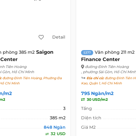
Detail
Saigon
n phòng 385 m2
Văn phòng 211 m2
5377
 Center
Finance Center
nh Tiên Hoàng
đường Đinh Tiên Hoàng
i Gòn, Hồ Chí Minh
, phường Sài Gòn, Hồ Chí Min
ũ:
đường Đinh Tiên Hoàng, Phường Đa
Địa chỉ cũ:
đường Đinh Tiên H
 Hồ Chí Minh
Kao, Quận 1, Hồ Chí Minh
n/m2
795 Ngàn/m2
/m2
30 USD/m2
3
Tầng
385 m2
Diện tích
848 Ngàn
Giá M2
32 USD