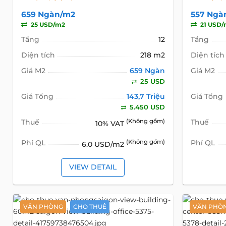
659 Ngàn/m2
557 Ngà
25 USD/m2
21 USD/
Tầng
12
Tầng
Diện tích
218 m2
Diện tích
Giá M2
659 Ngàn
Giá M2
25 USD
Giá Tổng
143,7 Triệu
Giá Tổng
5.450 USD
Thuế
(Không gồm)
Thuế
10% VAT
Phí QL
(Không gồm)
Phí QL
6.0 USD/m2
VIEW DETAIL
VĂN PHÒNG
CHO THUÊ
VĂN PHÒ