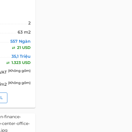
2
63 m2
557 Ngàn
21 USD
35,1 Triệu
1.323 USD
(Không gồm)
 VAT
(Không gồm)
D/m2
IL