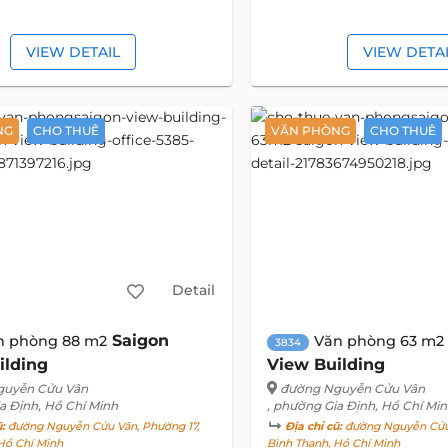
VIEW DETAIL
VIEW DETA
NG
CHO THUÊ
VĂN PHÒNG
CHO THUÊ
Detail
Saigon
n phòng 88 m2
Văn phòng 63 m2
3834
ilding
View Building
guyễn Cửu Vân
đường Nguyễn Cửu Vân
a Định, Hồ Chí Minh
, phường Gia Định, Hồ Chí Mi
ũ:
đường Nguyễn Cửu Vân, Phường 17,
Địa chỉ cũ:
đường Nguyễn Cửu 
Hồ Chí Minh
Bình Thạnh, Hồ Chí Minh