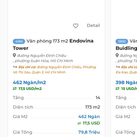
Detail
Endovina
Văn phòng 173 m2
Vă
4186
3892
Tower
Buidlin
đường Nguyễn Đình Chiểu
đường Ng
, phường Xuân Hòa, Hồ Chí Minh
, phường T
Địa chỉ cũ:
đường Nguyễn Đình Chiểu, Phường
Địa chỉ c
Võ Thị Sáu, Quận 3, Hồ Chí Minh
Đa Kao, Quận
462 Ngàn/m2
398 Ngà
17,5 USD/m2
15 USD/
Tầng
14
Tầng
Diện tích
173 m2
Diện tích
Giá M2
462 Ngàn
Giá M2
17,5 USD
Giá Tổng
79,8 Triệu
Giá Tổng