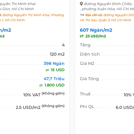
uyễn Thị Minh Khai
đường Nguyễn Đình Chiểu
i Gòn, Hồ Chí Minh
, phường Xuân Hòa, Hồ Chí M
ũ:
đường Nguyễn Thị Minh Khai, Phường
Địa chỉ cũ:
đường Nguyễn Đìn
 1, Hồ Chí Minh
Võ Thị Sáu, Quận 3, Hồ Chí Minh
n/m2
607 Ngàn/m2
m2
23 USD/m2
4
Tầng
120 m2
Diện tích
398 Ngàn
Giá M2
15 USD
47,7 Triệu
Giá Tổng
1.800 USD
(Không gồm)
Thuế
10% VAT
10%
(Không gồm)
Phí QL
2.5 USD/m2
6.0 US