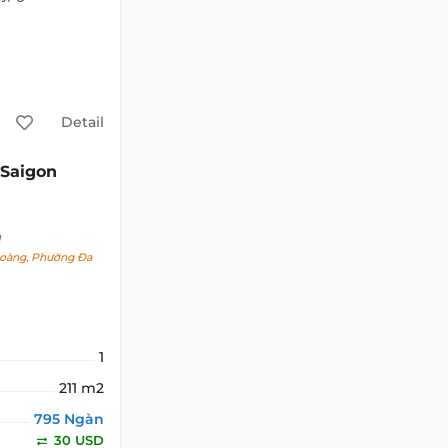
Detail
Saigon
h
oàng, Phường Đa
1
211 m2
795 Ngàn
30 USD