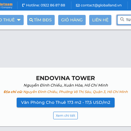
Hotline: 0922 86 87 88
contact@globalland.vn
O THUÊ
TÌM BĐS
GIỎ HÀNG
LIÊN HỆ
ENDOVINA TOWER
Nguyễn Đình Chiểu, Xuân Hòa, Hồ Chí Minh
Địa chỉ cũ:
Nguyễn Đình Chiểu, Phường Võ Thị Sáu, Quận 3, Hồ Chí Minh
Văn Phòng Cho Thuê 173 m2 - 17,5 USD/m2
Xem chi tiết