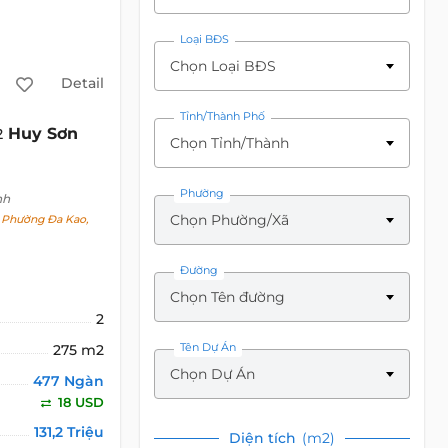
Loại BĐS
Chọn Loại BĐS
Detail
Tỉnh/Thành Phố
Huy Sơn
2
Chọn Tỉnh/Thành
Phường
nh
Chọn Phường/Xã
 Phường Đa Kao,
Đường
Chọn Tên đường
2
Tên Dự Án
275 m2
Chọn Dự Án
477 Ngàn
18 USD
131,2 Triệu
Diện tích
(m2)