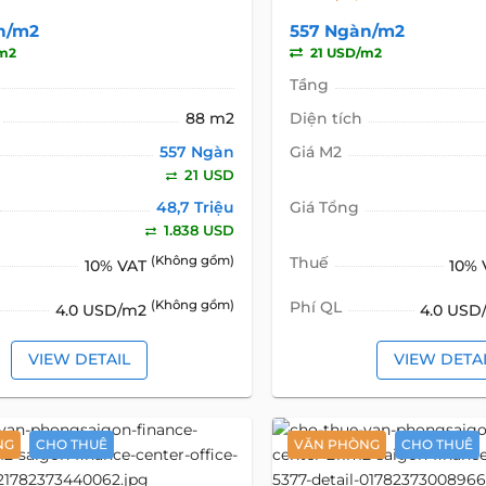
n/m2
557 Ngàn/m2
m2
21 USD/m2
Tầng
88 m2
Diện tích
557 Ngàn
Giá M2
21 USD
48,7 Triệu
Giá Tổng
1.838 USD
(Không gồm)
Thuế
10% VAT
10%
(Không gồm)
Phí QL
4.0 USD/m2
4.0 US
VIEW DETAIL
VIEW DETA
NG
CHO THUÊ
VĂN PHÒNG
CHO THUÊ