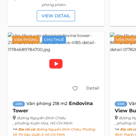
phòng phẩm.
VIEW DETAIL
VĂN PHÒNG
CHO THUÊ
VĂN PHÒ
Detail
Endovina
Văn phòng 218 m2
Vă
4185
5385
Tower
View Bu
đường Nguyễn Đình Chiểu
đường N
, phường Xuân Hòa, Hồ Chí Minh
, phường Gi
Địa chỉ cũ:
đường Nguyễn Đình Chiểu, Phường
Địa chỉ c
Võ Thị Sáu, Quận 3, Hồ Chí Minh
Bình Thạnh, 