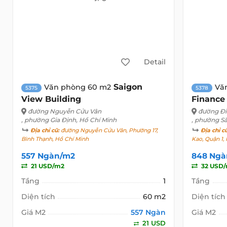
Detail
Saigon
Văn phòng 60 m2
Vă
5375
5378
View Building
Finance
đường Nguyễn Cửu Vân
đường Đi
, phường Gia Định, Hồ Chí Minh
, phường Sà
Địa chỉ cũ:
đường Nguyễn Cửu Vân, Phường 17,
Địa chỉ c
Bình Thạnh, Hồ Chí Minh
Kao, Quận 1,
557 Ngàn/m2
848 Ngà
21 USD/m2
32 USD
Tầng
1
Tầng
Diện tích
60 m2
Diện tích
Giá M2
557 Ngàn
Giá M2
21 USD