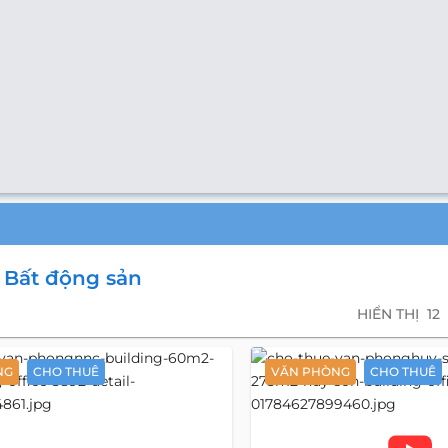
Bất động sản
HIỂN THỊ
12
NG
CHO THUÊ
VĂN PHÒNG
CHO THUÊ