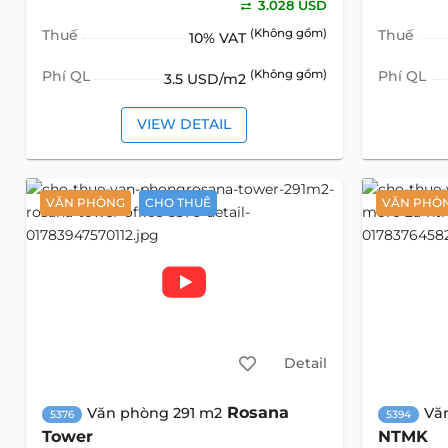
3.028 USD
Thuế
(Không gồm)
Thuế
10% VAT
Phí QL
(Không gồm)
Phí QL
3.5 USD/m2
VIEW DETAIL
VĂN PHÒNG
CHO THUÊ
VĂN PHÒ
Detail
Rosana
Văn phòng 291 m2
Vă
5376
5394
Tower
NTMK