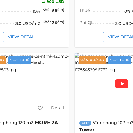
900 USD
(Không gồm)
Thuế
10%
10%
(Không gồm)
Phí QL
3.0 USD/m2
3.0 US
VIEW DETAIL
VIEW DETA
NG
CHO THUÊ
VĂN PHÒNG
CHO THUÊ
Detail
MORE 2A
n phòng 120 m2
Văn phòng 107 m
4182
Tower