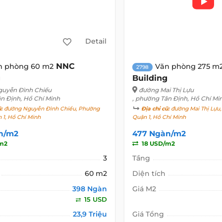
Detail
NNC
n phòng 60 m2
Văn phòng 275 m
2798
g
Building
uyễn Đình Chiểu
đường Mai Thị Lựu
ân Định, Hồ Chí Minh
, phường Tân Định, Hồ Chí Mi
ũ:
đường Nguyễn Đình Chiểu, Phường
Địa chỉ cũ:
đường Mai Thị Lựu,
 1, Hồ Chí Minh
Quận 1, Hồ Chí Minh
n/m2
477 Ngàn/m2
m2
18 USD/m2
3
Tầng
60 m2
Diện tích
398 Ngàn
Giá M2
15 USD
23,9 Triệu
Giá Tổng