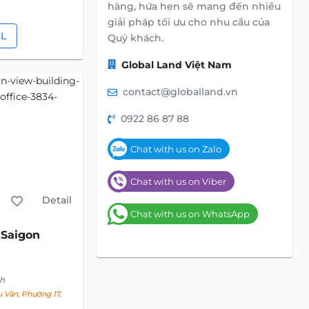
hàng, hứa hẹn sẽ mang đến nhiều
giải pháp tối ưu cho nhu cầu của
IL
Quý khách.
Global Land Việt Nam
contact@globalland.vn
0922 86 87 88
Chat with us on Zalo
Chat with us on Viber
Detail
Chat with us on WhatsApp
Saigon
nh
Vân, Phường 17,