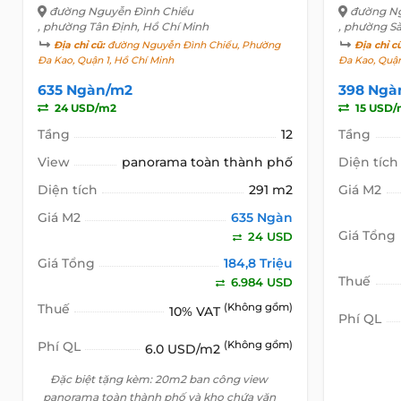
đường Nguyễn Đình Chiểu
đường Ng
, phường Tân Định, Hồ Chí Minh
, phường Sà
Địa chỉ cũ:
đường Nguyễn Đình Chiểu, Phường
Địa chỉ c
Đa Kao, Quận 1, Hồ Chí Minh
Đa Kao, Quận
635 Ngàn/m2
398 Ngà
24 USD/m2
15 USD/
Tầng
12
Tầng
View
panorama toàn thành phố
Diện tích
Diện tích
291 m2
Giá M2
Giá M2
635 Ngàn
Giá Tổng
24 USD
Giá Tổng
184,8 Triệu
Thuế
6.984 USD
Thuế
(Không gồm)
10% VAT
Phí QL
Phí QL
(Không gồm)
6.0 USD/m2
Đặc biệt tặng kèm: 20m2 ban công view
panorama toàn thành phố và kho chứa văn