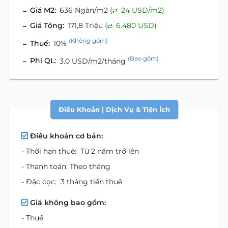
Giá M2:
636 Ngàn/m2
(
24 USD/m2)
Giá Tổng:
171,8 Triệu
(
6.480 USD)
(Không gồm)
Thuế:
10%
(Bao gồm)
Phí QL:
3.0 USD/m2/tháng
Điều Khoản | Dịch Vụ & Tiện Ích
Điều khoản cơ bản:
- Thời hạn thuê: Từ 2 năm trở lên
- Thanh toán: Theo tháng
- Đặc cọc: 3 tháng tiền thuê
Giá không bao gồm:
- Thuế