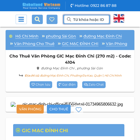
Hotline: 0922 86 87 88
Hồ Chí Minh
phường Sài Gòn
đường Mạc Đỉnh Chi
Văn Phòng Cho Thuê
GIC MẠC ĐỈNH CHI
Văn Phòng
Cho Thuê Văn Phòng GIC Mạc Đỉnh Chi (270 m2) - Code:
4104
đường Mạc Đỉnh Chi
, phường Sài Gòn
Địa chỉ cũ:
đường Mạc Đỉnh Chi, Phường Đa Kao, Quận 1, Hồ Chí Minh
Chọn lưu
Gọi điện
Zalo Chat
10
VĂN PHÒNG
CHO THUÊ
GIC MẠC ĐỈNH CHI