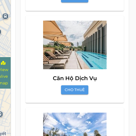
View
alive
Căn Hộ Dịch Vụ
map
CHO THUÊ