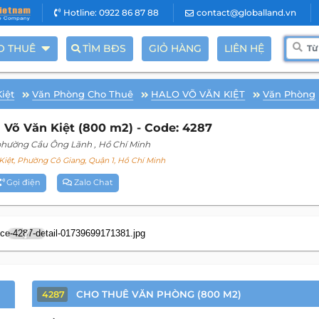
Hotline: 0922 86 87 88
contact@globalland.vn
O THUÊ
TÌM BĐS
GIỎ HÀNG
LIÊN HỆ
iệt
Văn Phòng Cho Thuê
HALO VÕ VĂN KIỆT
Văn Phòng
Võ Văn Kiệt (800 m2) - Code: 4287
 phường Cầu Ông Lãnh
, Hồ Chí Minh
iệt, Phường Cô Giang, Quận 1, Hồ Chí Minh
Gọi điện
Zalo Chat
7
CHO THUÊ VĂN PHÒNG (800 M2)
4287