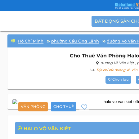
BẤT ĐỘNG SẢN CH
Hồ Chí Minh
phường Cầu Ông Lãnh
đường Võ Văn K
Cho Thuê Văn Phòng Halo 
đường Võ Văn Kiệt
,
Địa chỉ cũ:
đường Võ Văn K
Chọn lưu
VĂN PHÒNG
CHO THUÊ
HALO VÕ VĂN KIỆT