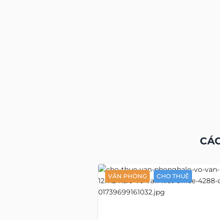
CÁC
VĂN PHÒNG
CHO THUÊ