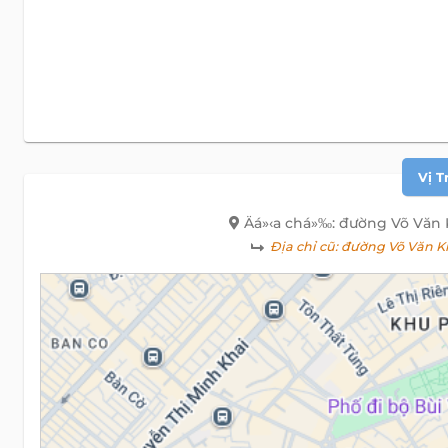
Vị T
Äá»‹a chá»‰: đường Võ Văn
Địa chỉ cũ:
đường Võ Văn Ki