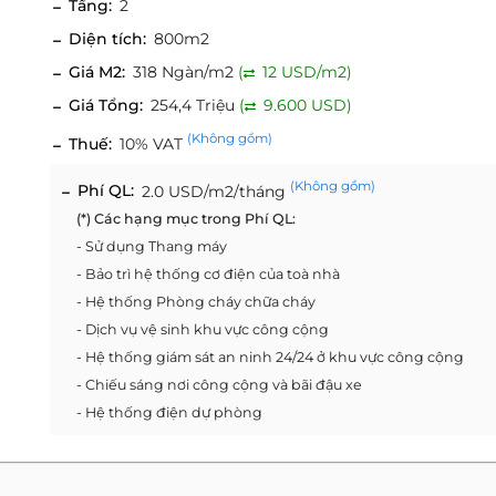
Tầng:
2
Diện tích:
800m2
Giá M2:
318 Ngàn/m2
(
12 USD/m2)
Giá Tổng:
254,4 Triệu
(
9.600 USD)
(Không gồm)
Thuế:
10% VAT
(Không gồm)
Phí QL:
2.0 USD/m2/tháng
(*) Các hạng mục trong Phí QL:
- Sử dụng Thang máy
- Bảo trì hệ thống cơ điện của toà nhà
- Hệ thống Phòng cháy chữa cháy
- Dịch vụ vệ sinh khu vực công cộng
- Hệ thống giám sát an ninh 24/24 ở khu vực công cộng
- Chiếu sáng nơi công cộng và bãi đậu xe
- Hệ thống điện dự phòng