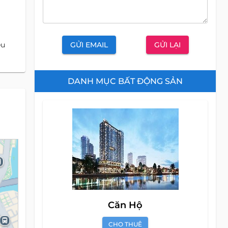
GỬI EMAIL
GỬI LẠI
êu
DANH MỤC BẤT ĐỘNG SẢN
Căn Hộ
CHO THUÊ