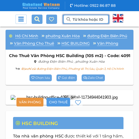
Hotline: 0922 86 87 88
Hồ Chí Minh
phường Xuân Hòa
đường Điện Biên Phủ
Văn Phòng Cho Thuê
HSC BUILDING
Văn Phòng
Cho Thuê Văn Phòng HSC Building (105 m2) - Code: 4091
đường Điện Biên Phủ
, phường Xuân Hòa
Địa chỉ cũ:
đường Điện Biên Phủ, Phường Võ Thị Sáu, Quận 3, Hồ Chí Minh
Chọn lưu
Gọi điện
Zalo Chat
8
VĂN PHÒNG
CHO THUÊ
HSC BUILDING
Tòa nhà văn phòng HSC
được thiết kế với 1 tầng hầm,