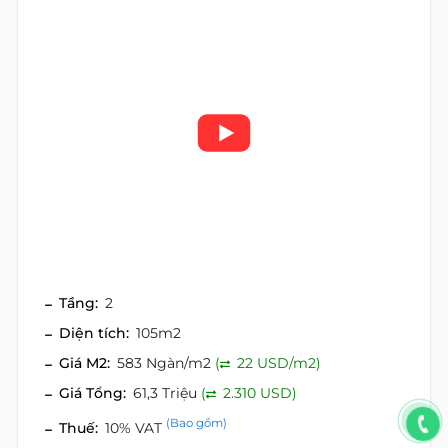
Tầng:
2
Diện tích:
105m2
Giá M2:
583 Ngàn/m2
(
22 USD/m2)
Giá Tổng:
61,3 Triệu
(
2.310 USD)
(Bao gồm)
Thuế:
10% VAT