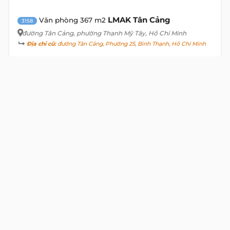
LMAK Tân Cảng
Văn phòng 367 m2
3158
đường Tân Cảng
, phường Thạnh Mỹ Tây, Hồ Chí Minh
Địa chỉ cũ:
đường Tân Cảng, Phường 25, Bình Thạnh, Hồ Chí Minh
424 Ngàn/m2
16 USD/m2
Tầng
Diện tích
367 m2
Giá M2
424 Ngàn
16 USD
Giá Tổng
155,7 Triệu
5.872 USD
Thuế
Phí QL
VIEW DETAIL