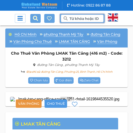
Hotline: 0922 86 87 88
Hồ Chí Minh
phường Thạnh Mỹ Tây
đường Tân Cảng
Văn Phòng Cho Thuê
LMAK TÂN CẢNG
Văn Phòng
Cho Thuê Văn Phòng LMAK Tân Cảng (416 m2) - Code:
3212
đường Tân Cảng
, phường Thạnh Mỹ Tây
Địa chỉ cũ:
đường Tân Cảng, Phường 25, Bình Thạnh, Hồ Chí Minh
Chọn lưu
Gọi điện
Zalo Chat
3
VĂN PHÒNG
CHO THUÊ
LMAK TÂN CẢNG