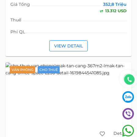
Giá Tổng
352,8 Triệu
13.312 USD
Thuế
Phí QL
VIEW DETAIL
VĂN PHÒNG
CHO THUÊ
Detail