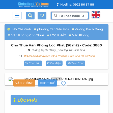
Hotline: 0922 86 87 88
Hồ Chí Minh
phường Tân Sơn Hòa
đường Bạch Đằng
Văn Phòng Cho Thuê
LỘC PHÁT
Văn Phòng
Cho Thuê Văn Phòng Lộc Phát (56 m2) - Code: 3880
đường Bạch Đằng
, phường Tân Sơn Hòa
Địa chỉ cũ:
đường Bạch Đằng, Phường 2, Tân Bình, Hồ Chí Minh
Chọn lưu
Gọi điện
Zalo Chat
14
VĂN PHÒNG
CHO THUÊ
LỘC PHÁT