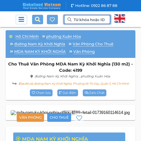
Hotline: 0922 86 87 88
Hồ Chí Minh
phường Xuân Hòa
đường Nam Kỳ Khởi Nghĩa
Văn Phòng Cho Thuê
MDA NAM KỲ KHỞI NGHĨA
Văn Phòng
Cho Thuê Văn Phòng MDA Nam Kỳ Khởi Nghĩa (130 m2) -
Code: 4199
đường Nam Kỳ Khởi Nghĩa
, phường Xuân Hòa
Địa chỉ cũ:
đường Nam Kỳ Khởi Nghĩa, Phường Võ Thị Sáu, Quận 3, Hồ Chí Minh
Chọn lưu
Gọi điện
Zalo Chat
6
VĂN PHÒNG
CHO THUÊ
MDA NAM KỲ KHỞI NGHĨA