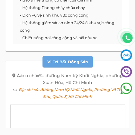
- Bảo trì hệ thống cơ điện của toà nhà
- Hệ thống Phòng cháy chữa cháy
- Dịch vụ vệ sinh khu vực công cộng
- Hệ thống giám sát an ninh 24/24 ở khu vực công
cộng
- Chiếu sáng nơi công cộng và bãi đậu xe
Điều Khoản | Dịch Vụ & Tiện Ích
Điều khoản cơ bản:
- Thời hạn thuê: Từ 2 năm trở lên
- Thanh toán: Theo Quý
- Đặt cọc: 3 tháng tiền thuê
Dịch vụ:
- Lễ tân chuyên nghiệp luôn sẵn sàng hỗ trợ khách