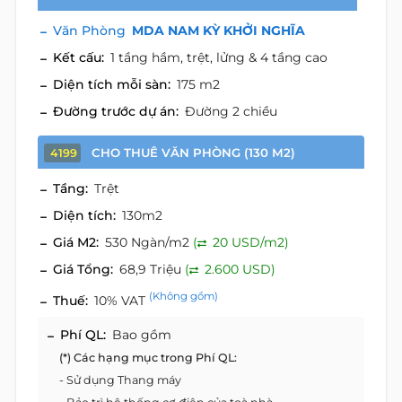
Văn Phòng
MDA NAM KỲ KHỞI NGHĨA
Kết cấu:
1 tầng hầm, trệt, lửng & 4 tầng cao
Diện tích mỗi sàn:
175 m2
Đường trước dự án:
Đường 2 chiều
CHO THUÊ VĂN PHÒNG (130 M2)
4199
Tầng:
Trệt
Diện tích:
130m2
Giá M2:
530 Ngàn/m2
(
20 USD/m2)
Giá Tổng:
68,9 Triệu
(
2.600 USD)
(Không gồm)
Thuế:
10% VAT
Phí QL:
Bao gồm
(*) Các hạng mục trong Phí QL:
- Sử dụng Thang máy