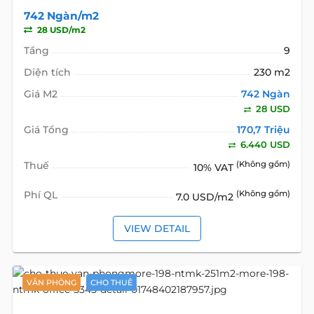
742 Ngàn/m2
28 USD/m2
Tầng
9
Diện tích
230 m2
Giá M2
742 Ngàn
28 USD
Giá Tổng
170,7 Triệu
6.440 USD
Thuế
(Không gồm)
10% VAT
Phí QL
(Không gồm)
7.0 USD/m2
VIEW DETAIL
VĂN PHÒNG
CHO THUÊ