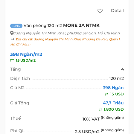
Detail
MORE 2A NTMK
Văn phòng 120 m2
5394
đường Nguyễn Thị Minh Khai
, phường Sài Gòn, Hồ Chí Minh
Địa chỉ cũ:
đường Nguyễn Thị Minh Khai, Phường Đa Kao, Quận 1,
Hồ Chí Minh
398 Ngàn/m2
15 USD/m2
Tầng
4
Diện tích
120 m2
Giá M2
398 Ngàn
15 USD
Giá Tổng
47,7 Triệu
1.800 USD
Thuế
(Không gồm)
10% VAT
Phí QL
(Không gồm)
2.5 USD/m2