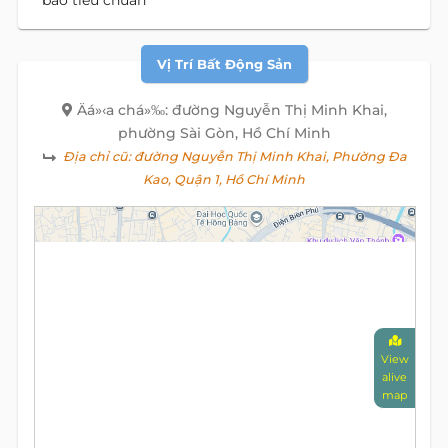
bảo tiêu chuẩn
Vị Trí Bất Động Sản
Äá»‹a chá»‰: đường Nguyễn Thị Minh Khai,
phường Sài Gòn, Hồ Chí Minh
Địa chỉ cũ:
đường Nguyễn Thị Minh Khai, Phường Đa
Kao, Quận 1, Hồ Chí Minh
View
alive
map