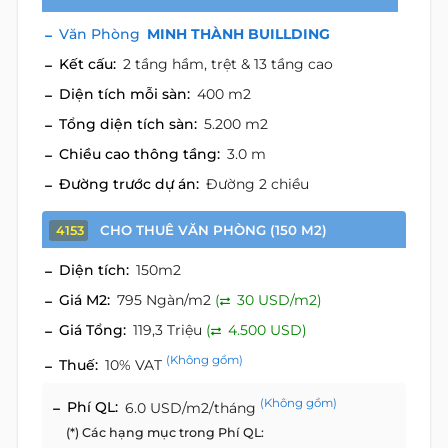
Văn Phòng
MINH THÀNH BUILLDING
Kết cấu:
2 tầng hầm, trệt & 13 tầng cao
Diện tích mỗi sàn:
400 m2
Tổng diện tích sàn:
5.200 m2
Chiều cao thông tầng:
3.0 m
Đường trước dự án:
Đường 2 chiều
CHO THUÊ VĂN PHÒNG (150 M2)
4153
Diện tích:
150m2
Giá M2:
795 Ngàn/m2
(
30 USD/m2)
Giá Tổng:
119,3 Triệu
(
4.500 USD)
(Không gồm)
Thuế:
10% VAT
(Không gồm)
Phí QL:
6.0 USD/m2/tháng
(*) Các hạng mục trong Phí QL: