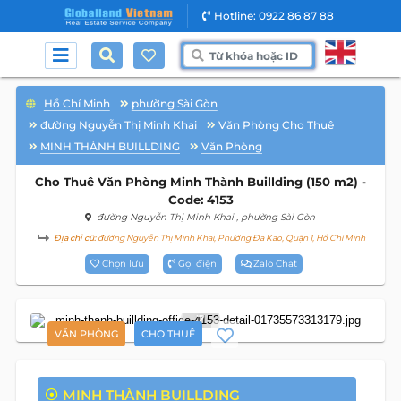
Hotline: 0922 86 87 88
Hồ Chí Minh
phường Sài Gòn
đường Nguyễn Thị Minh Khai
Văn Phòng Cho Thuê
MINH THÀNH BUILLDING
Văn Phòng
Cho Thuê Văn Phòng Minh Thành Buillding (150 m2) -
Code: 4153
đường Nguyễn Thị Minh Khai
, phường Sài Gòn
Địa chỉ cũ:
đường Nguyễn Thị Minh Khai, Phường Đa Kao, Quận 1, Hồ Chí Minh
Chọn lưu
Gọi điện
Zalo Chat
7
VĂN PHÒNG
CHO THUÊ
MINH THÀNH BUILLDING