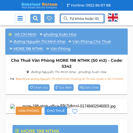
Hotline: 0922 86 87 88
Hồ Chí Minh
phường Xuân Hòa
đường Nguyễn Thị Minh Khai
Văn Phòng Cho Thuê
MORE 198 NTMK
Văn Phòng
Cho Thuê Văn Phòng MORE 198 NTMK (50 m2) - Code:
5342
đường Nguyễn Thị Minh Khai
, phường Xuân Hòa
Địa chỉ cũ:
đường Nguyễn Thị Minh Khai, Phường Võ Thị Sáu, Quận 3, Hồ Chí Minh
Chọn lưu
Gọi điện
Zalo Chat
6
VĂN PHÒNG
CHO THUÊ
MORE 198 NTMK