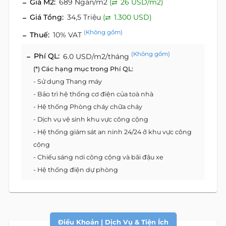
Giá M2:
689 Ngàn/m2
(
26 USD/m2)
Giá Tổng:
34,5 Triệu
(
1.300 USD)
(Không gồm)
Thuế:
10% VAT
(Không gồm)
Phí QL:
6.0 USD/m2/tháng
(*) Các hạng mục trong Phí QL:
- Sử dụng Thang máy
- Bảo trì hệ thống cơ điện của toà nhà
- Hệ thống Phòng cháy chữa cháy
- Dịch vụ vệ sinh khu vực công cộng
- Hệ thống giám sát an ninh 24/24 ở khu vực công
cộng
- Chiếu sáng nơi công cộng và bãi đậu xe
- Hệ thống điện dự phòng
Điều Khoản | Dịch Vụ & Tiện Ích