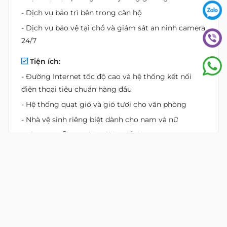
- Dịch vụ bảo trì bên trong căn hộ
- Dịch vụ bảo vệ tại chổ và giám sát an ninh camera
24/7
Tiện ích:
- Đường Internet tốc độ cao và hệ thống kết nối
điện thoại tiêu chuẩn hàng đầu
- Hệ thống quạt gió và gió tươi cho văn phòng
- Nhà vệ sinh riêng biệt dành cho nam và nữ
- Khu vực đỗ xe:
2 tầng hầm để đậu xe
- Thang máy:
3 thang khách
- Điện dự phòng:
100% hệ thống điện dự phòng
- Điều hòa:
Hệ thống máy lạnh điều hòa trung tâm
- PCCC:
Hệ thống PCCC báo cháy theo tiêu chuẩn
- Lối thoát hiểm:
Hệ thống thang thoát hiểm đảm
bảo tiêu chuẩn