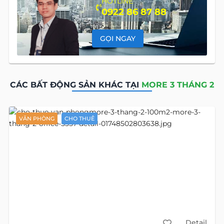
HOTLINE
0922 86 87 88
GỌI NGAY
CÁC BẤT ĐỘNG SẢN KHÁC TẠI
MORE 3 THÁNG 2
VĂN PHÒNG
CHO THUÊ
Detail