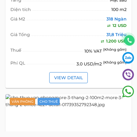
Tầng
Mặt sau
Diện tích
100 m2
Giá M2
318 Ngàn
12 USD
Giá Tổng
31,8 Triệu
1.200 USD
Thuế
(Không gồm)
10% VAT
Phí QL
(Không gồm)
3.0 USD/m2
VIEW DETAIL
VĂN PHÒNG
CHO THUÊ