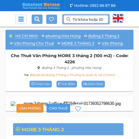
Hotline: 0922 86 87 88
Hồ Chí Minh
phường Hòa Hưng
đường 3 Tháng 2
Văn Phòng Cho Thuê
MORE 3 THÁNG 2
Văn Phòng
Cho Thuê Văn Phòng MORE 3 tháng 2 (100 m2) - Code:
4226
đường 3 Tháng 2
, phường Hòa Hưng
Địa chỉ cũ:
đường 3 Tháng 2, Phường 14, Quận 10, Hồ Chí Minh
Chọn lưu
Gọi điện
Zalo Chat
5
VĂN PHÒNG
CHO THUÊ
MORE 3 THÁNG 2