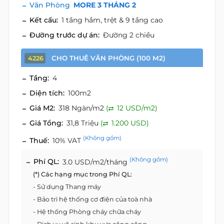
Văn Phòng
MORE 3 THÁNG 2
Kết cấu:
1 tầng hầm, trệt & 9 tầng cao
Đường trước dự án:
Đường 2 chiều
CHO THUÊ VĂN PHÒNG (100 M2)
4226
Tầng:
4
Diện tích:
100m2
Giá M2:
318 Ngàn/m2
(
12 USD/m2)
Giá Tổng:
31,8 Triệu
(
1.200 USD)
(Không gồm)
Thuế:
10% VAT
(Không gồm)
Phí QL:
3.0 USD/m2/tháng
(*) Các hạng mục trong Phí QL:
- Sử dụng Thang máy
- Bảo trì hệ thống cơ điện của toà nhà
- Hệ thống Phòng cháy chữa cháy