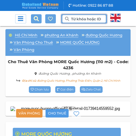
Hotline: 0922 86 87 88
Hồ Chí Minh
phường An Khánh
đường Quốc Hương
Văn Phòng Cho Thuê
MORE QUỐC HƯƠNG
Văn Phòng
Cho Thuê Văn Phòng MORE Quốc Hương (110 m2) - Code:
4236
đường Quốc Hương
, phường An Khánh
Địa chỉ cũ:
đường Quốc Hương, Phường Thảo Điền, Quận 2, Hồ Chí Minh
Chọn lưu
Gọi điện
Zalo Chat
4
VĂN PHÒNG
CHO THUÊ
MORE QUỐC HƯƠNG