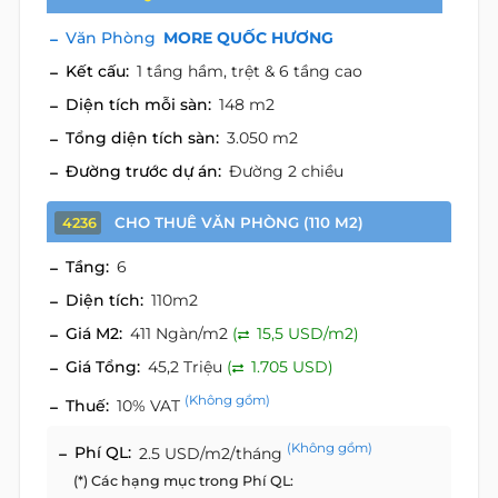
Văn Phòng
MORE QUỐC HƯƠNG
Kết cấu:
1 tầng hầm, trệt & 6 tầng cao
Diện tích mỗi sàn:
148 m2
Tổng diện tích sàn:
3.050 m2
Đường trước dự án:
Đường 2 chiều
CHO THUÊ VĂN PHÒNG (110 M2)
4236
Tầng:
6
Diện tích:
110m2
Giá M2:
411 Ngàn/m2
(
15,5 USD/m2)
Giá Tổng:
45,2 Triệu
(
1.705 USD)
(Không gồm)
Thuế:
10% VAT
(Không gồm)
Phí QL:
2.5 USD/m2/tháng
(*) Các hạng mục trong Phí QL: