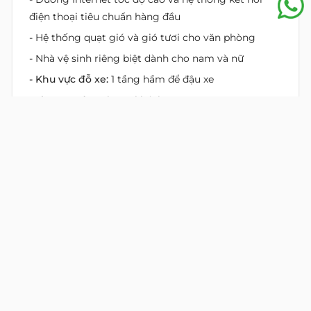
điện thoại tiêu chuẩn hàng đầu
- Hệ thống quạt gió và gió tươi cho văn phòng
- Nhà vệ sinh riêng biệt dành cho nam và nữ
- Khu vực đỗ xe:
1 tầng hầm để đậu xe
- Thang máy:
1 thang khách
- Điện dự phòng:
100% điện dự phòng cho thang
máy và thiết bị điện
- Điều hòa:
Hệ thống máy lạnh điều hòa trung tâm
- PCCC:
Hệ thống PCCC báo cháy theo tiêu chuẩn
- Lối thoát hiểm:
Hệ thống thang thoát hiểm đảm
bảo tiêu chuẩn
Vị Trí Bất Động Sản
Äá»‹a chá»‰: đường Quốc Hương, phường An
Khánh, Hồ Chí Minh